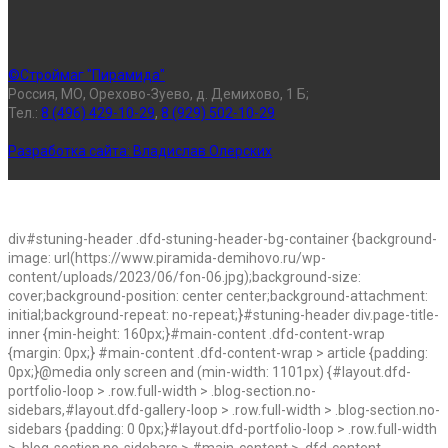
©Строймаг "Пирамида"
Россия, МО, Орехово-Зуево, д. Демихово, 1 Б;
Тел.:
8 (496) 429-10-29
,
8 (929) 502-10-29
Разработка сайта:
Владислав Олерских
div#stuning-header .dfd-stuning-header-bg-container {background-
image: url(https://www.piramida-demihovo.ru/wp-
content/uploads/2023/06/fon-06.jpg);background-size:
cover;background-position: center center;background-attachment:
initial;background-repeat: no-repeat;}#stuning-header div.page-title-
inner {min-height: 160px;}#main-content .dfd-content-wrap
{margin: 0px;} #main-content .dfd-content-wrap > article {padding:
0px;}@media only screen and (min-width: 1101px) {#layout.dfd-
portfolio-loop > .row.full-width > .blog-section.no-
sidebars,#layout.dfd-gallery-loop > .row.full-width > .blog-section.no-
sidebars {padding: 0 0px;}#layout.dfd-portfolio-loop > .row.full-width
> .blog-section.no-sidebars > #main-content > .dfd-content-