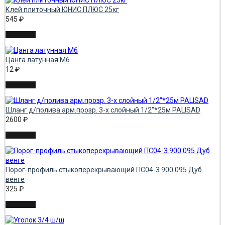
Клей плиточный ЮНИС ПЛЮС 25кг
545
₽
Цанга латунная М6
12
₽
Шланг д/полива арм.прозр. 3-х слойный 1/2"*25м PALISAD
2600
₽
Порог-профиль стыкоперекрывающий ПС04-3.900.095 Дуб
венге
325
₽