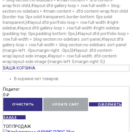
wrap:first-child,#layout.dfd-gallery-loop > .row.full-width > .blog-
section.no-sidebars > #main-content > .dfd-content-wrap:first-child
{border-top: 0px solid transparent; border-bottom: 0px solid
transparent;}#layout.dfd-portfolio-loop > .row.full-width #right-
sidebar,#layout.dfd-gallery-loop > .row.full-width #right-sidebar
{padding-top: 0px;padding-bottom: 0px;}#layout.dfd-portfolio-loop >
.row.full-width > .blog-section.no-sidebars .sort-panel,#layout.dfd-
gallery-loop > .row.full-width > .blog-section.no-sidebars .sort-panel
{margin-left: -0px;margin-right: -0px;}}#layout .dfd-content-
wrap.layout-side-image,#layout > .row.full-width .dfd-content-
wrap.layout-side-image {margin-left: 0;margin-right: 0;}
ВАША КОРЗИНА
В корзине нет товаров.
Подитог:
0
₽
ОЧИСТИТЬ
UPDATE CART
ОФОРМИТЬ
ЗАКАЗ
ТОП ПРОДАЖ