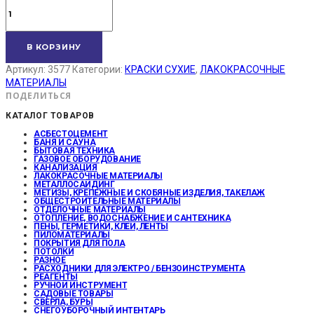
В КОРЗИНУ
Артикул:
3577
Категории:
КРАСКИ СУХИЕ
,
ЛАКОКРАСОЧНЫЕ
МАТЕРИАЛЫ
ПОДЕЛИТЬСЯ
КАТАЛОГ ТОВАРОВ
АСБЕСТОЦЕМЕНТ
БАНЯ И САУНА
БЫТОВАЯ ТЕХНИКА
ГАЗОВОЕ ОБОРУДОВАНИЕ
КАНАЛИЗАЦИЯ
ЛАКОКРАСОЧНЫЕ МАТЕРИАЛЫ
МЕТАЛЛОСАЙДИНГ
МЕТИЗЫ, КРЕПЕЖНЫЕ И СКОБЯНЫЕ ИЗДЕЛИЯ, ТАКЕЛАЖ
ОБЩЕСТРОИТЕЛЬНЫЕ МАТЕРИАЛЫ
ОТДЕЛОЧНЫЕ МАТЕРИАЛЫ
ОТОПЛЕНИЕ, ВОДОСНАБЖЕНИЕ И САНТЕХНИКА
ПЕНЫ, ГЕРМЕТИКИ, КЛЕИ, ЛЕНТЫ
ПИЛОМАТЕРИАЛЫ
ПОКРЫТИЯ ДЛЯ ПОЛА
ПОТОЛКИ
РАЗНОЕ
РАСХОДНИКИ ДЛЯ ЭЛЕКТРО / БЕНЗОИНСТРУМЕНТА
РЕАГЕНТЫ
РУЧНОЙ ИНСТРУМЕНТ
САДОВЫЕ ТОВАРЫ
СВЕРЛА, БУРЫ
СНЕГОУБОРОЧНЫЙ ИНТЕНТАРЬ