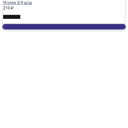
Уголок 3/4 ш/ш
210
₽
0