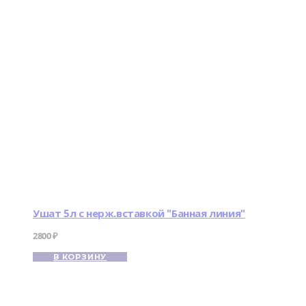
Ушат 5л с нерж.вставкой "Банная линия"
2800
₽
В КОРЗИНУ