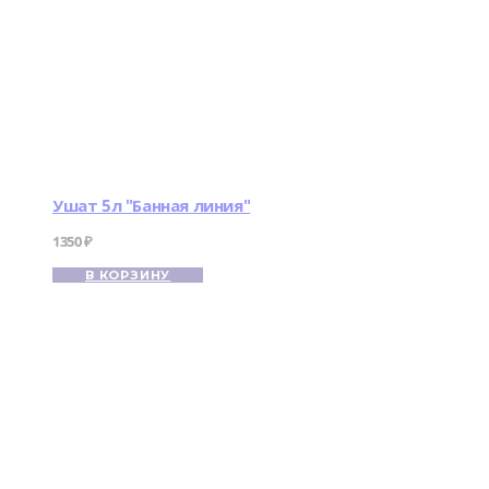
Ушат 5л "Банная линия"
1350
₽
В КОРЗИНУ