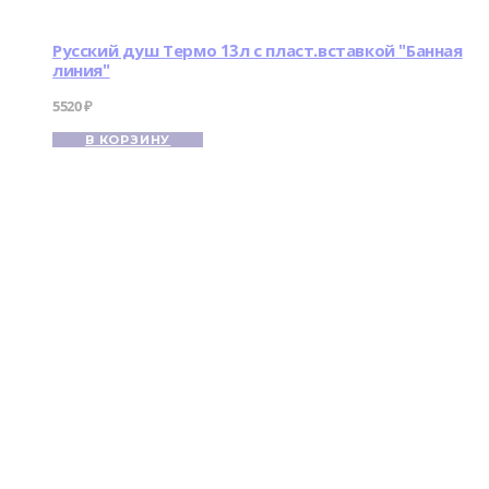
Русский душ Термо 13л с пласт.вставкой "Банная
линия"
5520
₽
В КОРЗИНУ