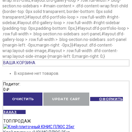
wrap:first-child,#layout.dfd-gallery-loop > .row.full-width > .blog-
section.no-sidebars > #main-content > .dfd-content-wrap:first-child
{border-top: 0px solid transparent; border-bottom: 0px solid
transparent;}#layout.dfd-portfolio-loop > .row.full-width #right-
sidebar,#layout.dfd-gallery-loop > .row.full-width #right-sidebar
{padding-top: 0px;padding-bottom: 0px;}#layout.dfd-portfolio-loop >
.row.full-width > .blog-section.no-sidebars .sort-panel,#layout.dfd-
gallery-loop > .row.full-width > .blog-section.no-sidebars .sort-panel
{margin-left: -0px;margin-right: -0px;}}#layout .dfd-content-
wrap.layout-side-image,#layout > .row.full-width .dfd-content-
wrap.layout-side-image {margin-left: 0;margin-right: 0;}
ВАША КОРЗИНА
В корзине нет товаров.
Подитог:
0
₽
ОЧИСТИТЬ
UPDATE CART
ОФОРМИТЬ
ЗАКАЗ
ТОП ПРОДАЖ