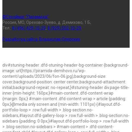
©Строймаг "Пирамида"
Россия, МО, Орехово-Зуево, д. Демихово, 1 Б;
Тел.:
8 (496) 429-10-29
,
8 (929) 502-10-29
Разработка сайта:
Владислав Олерских
div#stuning-header .dfd-stuning-header-bg-container {background-
image: url(https://piramida-demihovo.ru/wp-
content/uploads/2023/06/fon-06.jpg);background-size:
cover;background-position: center center;background-attachment:
initial;background-repeat: no-repeat;}#stuning-header div.page-title-
inner {min-height: 160px;}#main-content .dfd-content-wrap
{margin: 0px;} #main-content .dfd-content-wrap > article {padding:
0px;}@media only screen and (min-width: 1101px) {#layout.dfd-
portfolio-loop > .row.full-width > .blog-section.no-
sidebars,#layout.dfd-gallery-loop > .row.full-width > .blog-section.no-
sidebars {padding: 0 0px;}#layout.dfd-portfolio-loop > .row.full-width
> .blog-section.no-sidebars > #main-content > .dfd-content-