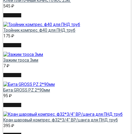
Клей плиточный ЮНИС ПЛЮС 25кг
545
₽
Тройник компрес. ф40 для ПНД труб
175
₽
Зажим троса 3мм
7
₽
Бита GROSS РZ 2*90мм
95
₽
Кран шаровый компрес. ф32*3/4" ВР/цанга для ПНД труб
395
₽