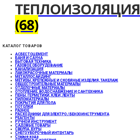
ТЕПЛОИЗОЛЯЦИЯ
(68)
КАТАЛОГ ТОВАРОВ
АСБЕСТОЦЕМЕНТ
БАНЯ И САУНА
БЫТОВАЯ ТЕХНИКА
ГАЗОВОЕ ОБОРУДОВАНИЕ
КАНАЛИЗАЦИЯ
ЛАКОКРАСОЧНЫЕ МАТЕРИАЛЫ
МЕТАЛЛОСАЙДИНГ
МЕТИЗЫ, КРЕПЕЖНЫЕ И СКОБЯНЫЕ ИЗДЕЛИЯ, ТАКЕЛАЖ
ОБЩЕСТРОИТЕЛЬНЫЕ МАТЕРИАЛЫ
ОТДЕЛОЧНЫЕ МАТЕРИАЛЫ
ОТОПЛЕНИЕ, ВОДОСНАБЖЕНИЕ И САНТЕХНИКА
ПЕНЫ, ГЕРМЕТИКИ, КЛЕИ, ЛЕНТЫ
ПИЛОМАТЕРИАЛЫ
ПОКРЫТИЯ ДЛЯ ПОЛА
ПОТОЛКИ
РАЗНОЕ
РАСХОДНИКИ ДЛЯ ЭЛЕКТРО / БЕНЗОИНСТРУМЕНТА
РЕАГЕНТЫ
РУЧНОЙ ИНСТРУМЕНТ
САДОВЫЕ ТОВАРЫ
СВЕРЛА, БУРЫ
СНЕГОУБОРОЧНЫЙ ИНТЕНТАРЬ
Старые кода