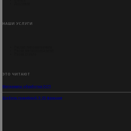
Доставка
НАШИ УСЛУГИ
Распил пиломатериала
Резка металлоизделий
Резка стекла
ЭТО ЧИТАЮТ
Материалы обработки ОСП
Щебень гравийный, 5-20 фракция