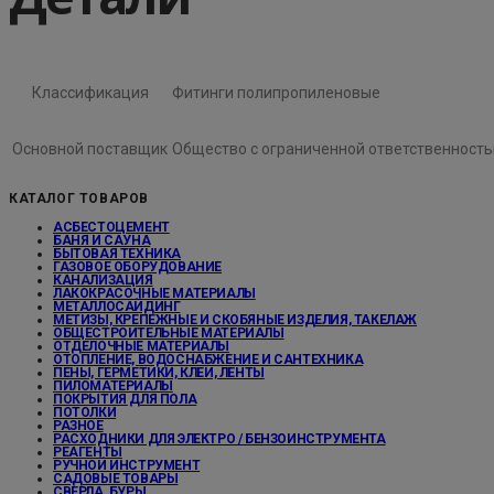
Классификация
Фитинги полипропиленовые
Основной поставщик
Общество с ограниченной ответственность
КАТАЛОГ ТОВАРОВ
АСБЕСТОЦЕМЕНТ
БАНЯ И САУНА
БЫТОВАЯ ТЕХНИКА
ГАЗОВОЕ ОБОРУДОВАНИЕ
КАНАЛИЗАЦИЯ
ЛАКОКРАСОЧНЫЕ МАТЕРИАЛЫ
МЕТАЛЛОСАЙДИНГ
МЕТИЗЫ, КРЕПЕЖНЫЕ И СКОБЯНЫЕ ИЗДЕЛИЯ, ТАКЕЛАЖ
ОБЩЕСТРОИТЕЛЬНЫЕ МАТЕРИАЛЫ
ОТДЕЛОЧНЫЕ МАТЕРИАЛЫ
ОТОПЛЕНИЕ, ВОДОСНАБЖЕНИЕ И САНТЕХНИКА
ПЕНЫ, ГЕРМЕТИКИ, КЛЕИ, ЛЕНТЫ
ПИЛОМАТЕРИАЛЫ
ПОКРЫТИЯ ДЛЯ ПОЛА
ПОТОЛКИ
РАЗНОЕ
РАСХОДНИКИ ДЛЯ ЭЛЕКТРО / БЕНЗОИНСТРУМЕНТА
РЕАГЕНТЫ
РУЧНОЙ ИНСТРУМЕНТ
САДОВЫЕ ТОВАРЫ
СВЕРЛА, БУРЫ