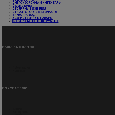
СНЕГОУБОРОЧНЫЙ ИНТЕНТАРЬ
Старые кода
СТОЛЯРНЫЕ ИЗДЕЛИЯ
СТРОИТЕЛЬНЫЕ МАТЕРИАЛЫ
ТРУБОПРОВОД
ХОЗЯЙСТВЕННЫЕ ТОВАРЫ
ЭЛЕКТРО-БЕНЗО ИНСТРУМЕНТ
НАША КОМПАНИЯ
Публикации
Контакты
ПОКУПАТЕЛЮ
Акции
Как купить
Оплата