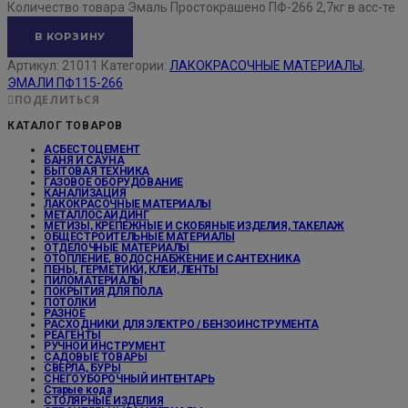
Количество товара Эмаль Простокрашено ПФ-266 2,7кг в асс-те
В КОРЗИНУ
Артикул:
21011
Категории:
ЛАКОКРАСОЧНЫЕ МАТЕРИАЛЫ
,
ЭМАЛИ ПФ115-266
ПОДЕЛИТЬСЯ
КАТАЛОГ ТОВАРОВ
АСБЕСТОЦЕМЕНТ
БАНЯ И САУНА
БЫТОВАЯ ТЕХНИКА
ГАЗОВОЕ ОБОРУДОВАНИЕ
КАНАЛИЗАЦИЯ
ЛАКОКРАСОЧНЫЕ МАТЕРИАЛЫ
МЕТАЛЛОСАЙДИНГ
МЕТИЗЫ, КРЕПЕЖНЫЕ И СКОБЯНЫЕ ИЗДЕЛИЯ, ТАКЕЛАЖ
ОБЩЕСТРОИТЕЛЬНЫЕ МАТЕРИАЛЫ
ОТДЕЛОЧНЫЕ МАТЕРИАЛЫ
ОТОПЛЕНИЕ, ВОДОСНАБЖЕНИЕ И САНТЕХНИКА
ПЕНЫ, ГЕРМЕТИКИ, КЛЕИ, ЛЕНТЫ
ПИЛОМАТЕРИАЛЫ
ПОКРЫТИЯ ДЛЯ ПОЛА
ПОТОЛКИ
РАЗНОЕ
РАСХОДНИКИ ДЛЯ ЭЛЕКТРО / БЕНЗОИНСТРУМЕНТА
РЕАГЕНТЫ
РУЧНОЙ ИНСТРУМЕНТ
САДОВЫЕ ТОВАРЫ
СВЕРЛА, БУРЫ
СНЕГОУБОРОЧНЫЙ ИНТЕНТАРЬ
Старые кода
СТОЛЯРНЫЕ ИЗДЕЛИЯ