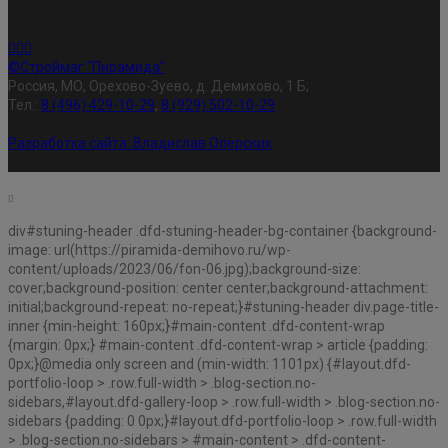
©Строймаг "Пирамида"
Россия, МО, Орехово-Зуево, д. Демихово, 1 Б;
Тел.:
8 (496) 429-10-29
,
8 (929) 502-10-29
Разработка сайта:
Владислав Олерских
div#stuning-header .dfd-stuning-header-bg-container {background-
image: url(https://piramida-demihovo.ru/wp-
content/uploads/2023/06/fon-06.jpg);background-size:
cover;background-position: center center;background-attachment:
initial;background-repeat: no-repeat;}#stuning-header div.page-title-
inner {min-height: 160px;}#main-content .dfd-content-wrap
{margin: 0px;} #main-content .dfd-content-wrap > article {padding:
0px;}@media only screen and (min-width: 1101px) {#layout.dfd-
portfolio-loop > .row.full-width > .blog-section.no-
sidebars,#layout.dfd-gallery-loop > .row.full-width > .blog-section.no-
sidebars {padding: 0 0px;}#layout.dfd-portfolio-loop > .row.full-width
> .blog-section.no-sidebars > #main-content > .dfd-content-