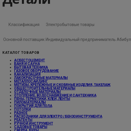
Классификация
Электробытовые товары
Основной поставщик
Индивидуальный предприниматель Абибул
КАТАЛОГ ТОВАРОВ
АСБЕСТОЦЕМЕНТ
БАНЯ И САУНА
БЫТОВАЯ ТЕХНИКА
ГАЗОВОЕ ОБОРУДОВАНИЕ
КАНАЛИЗАЦИЯ
ЛАКОКРАСОЧНЫЕ МАТЕРИАЛЫ
МЕТАЛЛОСАЙДИНГ
МЕТИЗЫ, КРЕПЕЖНЫЕ И СКОБЯНЫЕ ИЗДЕЛИЯ, ТАКЕЛАЖ
ОБЩЕСТРОИТЕЛЬНЫЕ МАТЕРИАЛЫ
ОТДЕЛОЧНЫЕ МАТЕРИАЛЫ
ОТОПЛЕНИЕ, ВОДОСНАБЖЕНИЕ И САНТЕХНИКА
ПЕНЫ, ГЕРМЕТИКИ, КЛЕИ, ЛЕНТЫ
ПИЛОМАТЕРИАЛЫ
ПОКРЫТИЯ ДЛЯ ПОЛА
ПОТОЛКИ
РАЗНОЕ
РАСХОДНИКИ ДЛЯ ЭЛЕКТРО / БЕНЗОИНСТРУМЕНТА
РЕАГЕНТЫ
РУЧНОЙ ИНСТРУМЕНТ
САДОВЫЕ ТОВАРЫ
СВЕРЛА, БУРЫ