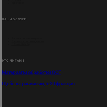
Доставка
НАШИ УСЛУГИ
Распил пиломатериала
Резка металлоизделий
Резка стекла
ЭТО ЧИТАЮТ
Материалы обработки ОСП
Щебень гравийный, 5-20 фракция