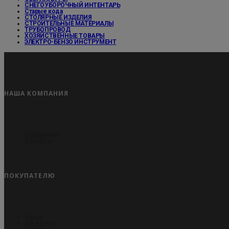
СНЕГОУБОРОЧНЫЙ ИНТЕНТАРЬ
Старые кода
СТОЛЯРНЫЕ ИЗДЕЛИЯ
СТРОИТЕЛЬНЫЕ МАТЕРИАЛЫ
ТРУБОПРОВОД
ХОЗЯЙСТВЕННЫЕ ТОВАРЫ
ЭЛЕКТРО-БЕНЗО ИНСТРУМЕНТ
НАША КОМПАНИЯ
Публикации
Контакты
ПОКУПАТЕЛЮ
Акции
Как купить
Оплата