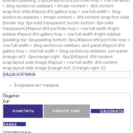
sidebars {padding: 0 0px;}#layout.dfd-portfolio-loop > .row.full-width
> .blog-section.no-sidebars > #main-content > .dfd-content-
wrap:first-child,#layout.dfd-gallery-loop > .row.full-width > .blog-
section.no-sidebars > #main-content > .dfd-content-wrap:first-child
{border-top: 0px solid transparent; border-bottom: 0px solid
transparent;}#layout.dfd-portfolio-loop > .row.full-width #right-
sidebar,#layout.dfd-gallery-loop > .row.full-width #right-sidebar
{padding-top: 0px;padding-bottom: 0px;}#layout.dfd-portfolio-loop >
.row.full-width > .blog-section.no-sidebars .sort-panel,#layout.dfd-
gallery-loop > .row.full-width > .blog-section.no-sidebars .sort-panel
{margin-left: -0px;margin-right: -0px;}}#layout .dfd-content-
wrap.layout-side-image,#layout > .row.full-width .dfd-content-
wrap.layout-side-image {margin-left: 0;margin-right: 0;}
ВАША КОРЗИНА
В корзине нет товаров.
Подитог:
0
₽
ОЧИСТИТЬ
UPDATE CART
ОФОРМИТЬ
ЗАКАЗ