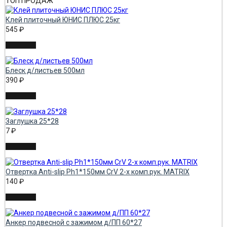
ТОП ПРОДАЖ
Клей плиточный ЮНИС ПЛЮС 25кг
545
₽
Блеск д/листьев 500мл
390
₽
Заглушка 25*28
7
₽
Отвертка Аnti-slip Ph1*150мм CrV 2-х комп.рук. MATRIX
140
₽
Анкер подвесной с зажимом д/ПП 60*27