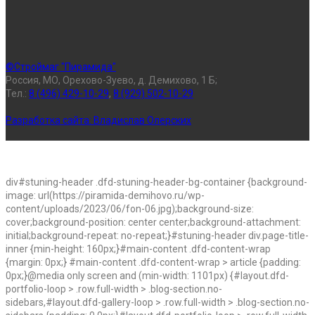
©Строймаг "Пирамида"
Россия, МО, Орехово-Зуево, д. Демихово, 1 Б;
Тел.:
8 (496) 429-10-29
,
8 (929) 502-10-29
Разработка сайта:
Владислав Олерских
div#stuning-header .dfd-stuning-header-bg-container {background-
image: url(https://piramida-demihovo.ru/wp-
content/uploads/2023/06/fon-06.jpg);background-size:
cover;background-position: center center;background-attachment:
initial;background-repeat: no-repeat;}#stuning-header div.page-title-
inner {min-height: 160px;}#main-content .dfd-content-wrap
{margin: 0px;} #main-content .dfd-content-wrap > article {padding:
0px;}@media only screen and (min-width: 1101px) {#layout.dfd-
portfolio-loop > .row.full-width > .blog-section.no-
sidebars,#layout.dfd-gallery-loop > .row.full-width > .blog-section.no-