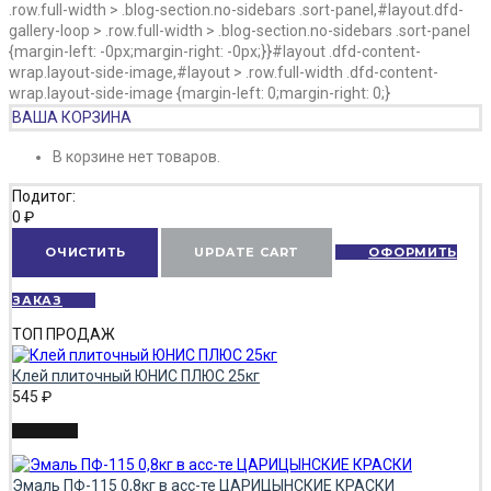
.row.full-width > .blog-section.no-sidebars .sort-panel,#layout.dfd-
gallery-loop > .row.full-width > .blog-section.no-sidebars .sort-panel
{margin-left: -0px;margin-right: -0px;}}#layout .dfd-content-
wrap.layout-side-image,#layout > .row.full-width .dfd-content-
wrap.layout-side-image {margin-left: 0;margin-right: 0;}
ВАША КОРЗИНА
В корзине нет товаров.
Подитог:
0
₽
ОЧИСТИТЬ
UPDATE CART
ОФОРМИТЬ
ЗАКАЗ
ТОП ПРОДАЖ
Клей плиточный ЮНИС ПЛЮС 25кг
545
₽
Эмаль ПФ-115 0,8кг в асс-те ЦАРИЦЫНСКИЕ КРАСКИ