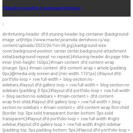
Разработка сайта:
Владислав Олерских
div#stuning-header .dfd-stuning-header-bg-container {background-
image: url(https://www.master.piramida-demihovo.ru/wp-
content/uploads/2023/06/fon-06.jpg);background-size:
cover;background-position: center center;background-attachment:
initial;background-repeat: no-repeat;}#stuning-header div.page-title-
inner {min-height: 160px;}#main-content .dfd-content-wrap
{margin: 0px;} #main-content .dfd-content-wrap > article {padding:
0px;}@media only screen and (min-width: 1101px) {#layout.dfd-
portfolio-loop > .row.full-width > .blog-section.no-
sidebars,#layout.dfd-gallery-loop > .row.full-width > .blog-section.no-
sidebars {padding: 0 0px;}#layout.dfd-portfolio-loop > .row.full-width
> .blog-section.no-sidebars > #main-content > .dfd-content-
wrap:first-child,#layout.dfd-gallery-loop > .row.full-width > .blog-
section.no-sidebars > #main-content > .dfd-content-wrap:first-child
{border-top: 0px solid transparent; border-bottom: 0px solid
transparent;}#layout.dfd-portfolio-loop > .row.full-width #right-
sidebar,#layout.dfd-gallery-loop > .row.full-width #right-sidebar
{padding-top: 0px;padding-bottom: 0px;}#layout.dfd-portfolio-loop >