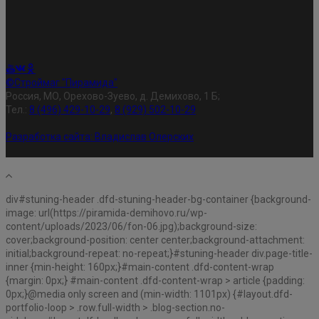
©Строймаг "Пирамида"
Россия, МО, Орехово-Зуево, д. Демихово, 1 Б;
Тел.:
8 (496) 429-10-29
,
8 (929) 502-10-29
Разработка сайта:
Владислав Олерских
div#stuning-header .dfd-stuning-header-bg-container {background-
image: url(https://piramida-demihovo.ru/wp-
content/uploads/2023/06/fon-06.jpg);background-size:
cover;background-position: center center;background-attachment:
initial;background-repeat: no-repeat;}#stuning-header div.page-title-
inner {min-height: 160px;}#main-content .dfd-content-wrap
{margin: 0px;} #main-content .dfd-content-wrap > article {padding:
0px;}@media only screen and (min-width: 1101px) {#layout.dfd-
portfolio-loop > .row.full-width > .blog-section.no-