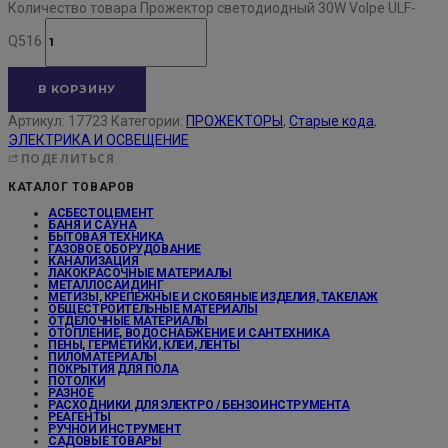
Количество товара Прожектор светодиодный 30W Volpe ULF-
Q516
В КОРЗИНУ
Артикул:
17723
Категории:
ПРОЖЕКТОРЫ
,
Старые кода
,
ЭЛЕКТРИКА И ОСВЕЩЕНИЕ
ПОДЕЛИТЬСЯ
КАТАЛОГ ТОВАРОВ
АСБЕСТОЦЕМЕНТ
БАНЯ И САУНА
БЫТОВАЯ ТЕХНИКА
ГАЗОВОЕ ОБОРУДОВАНИЕ
КАНАЛИЗАЦИЯ
ЛАКОКРАСОЧНЫЕ МАТЕРИАЛЫ
МЕТАЛЛОСАЙДИНГ
МЕТИЗЫ, КРЕПЕЖНЫЕ И СКОБЯНЫЕ ИЗДЕЛИЯ, ТАКЕЛАЖ
ОБЩЕСТРОИТЕЛЬНЫЕ МАТЕРИАЛЫ
ОТДЕЛОЧНЫЕ МАТЕРИАЛЫ
ОТОПЛЕНИЕ, ВОДОСНАБЖЕНИЕ И САНТЕХНИКА
ПЕНЫ, ГЕРМЕТИКИ, КЛЕИ, ЛЕНТЫ
ПИЛОМАТЕРИАЛЫ
ПОКРЫТИЯ ДЛЯ ПОЛА
ПОТОЛКИ
РАЗНОЕ
РАСХОДНИКИ ДЛЯ ЭЛЕКТРО / БЕНЗОИНСТРУМЕНТА
РЕАГЕНТЫ
РУЧНОЙ ИНСТРУМЕНТ
САДОВЫЕ ТОВАРЫ