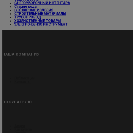
СНЕГОУБОРОЧНЫЙ ИНТЕНТАРЬ
Старые кода
СТОЛЯРНЫЕ ИЗДЕЛИЯ
СТРОИТЕЛЬНЫЕ МАТЕРИАЛЫ
ТРУБОПРОВОД
ХОЗЯЙСТВЕННЫЕ ТОВАРЫ
ЭЛЕКТРО-БЕНЗО ИНСТРУМЕНТ
НАША КОМПАНИЯ
Публикации
Контакты
ПОКУПАТЕЛЮ
Акции
Как купить
Оплата