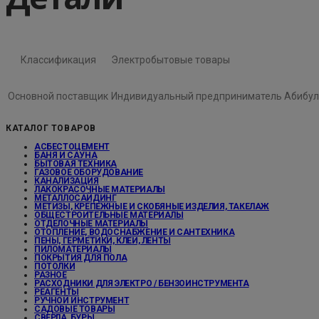
Классификация
Электробытовые товары
Основной поставщик
Индивидуальный предприниматель Абибул
КАТАЛОГ ТОВАРОВ
АСБЕСТОЦЕМЕНТ
БАНЯ И САУНА
БЫТОВАЯ ТЕХНИКА
ГАЗОВОЕ ОБОРУДОВАНИЕ
КАНАЛИЗАЦИЯ
ЛАКОКРАСОЧНЫЕ МАТЕРИАЛЫ
МЕТАЛЛОСАЙДИНГ
МЕТИЗЫ, КРЕПЕЖНЫЕ И СКОБЯНЫЕ ИЗДЕЛИЯ, ТАКЕЛАЖ
ОБЩЕСТРОИТЕЛЬНЫЕ МАТЕРИАЛЫ
ОТДЕЛОЧНЫЕ МАТЕРИАЛЫ
ОТОПЛЕНИЕ, ВОДОСНАБЖЕНИЕ И САНТЕХНИКА
ПЕНЫ, ГЕРМЕТИКИ, КЛЕИ, ЛЕНТЫ
ПИЛОМАТЕРИАЛЫ
ПОКРЫТИЯ ДЛЯ ПОЛА
ПОТОЛКИ
РАЗНОЕ
РАСХОДНИКИ ДЛЯ ЭЛЕКТРО / БЕНЗОИНСТРУМЕНТА
РЕАГЕНТЫ
РУЧНОЙ ИНСТРУМЕНТ
САДОВЫЕ ТОВАРЫ
СВЕРЛА, БУРЫ