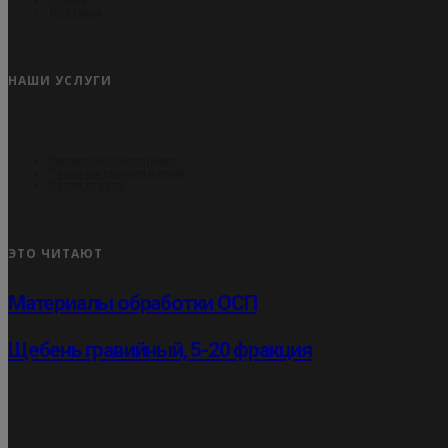
Доставка
НАШИ УСЛУГИ
Распил пиломатериала
Резка металлоизделий
Резка стекла
ЭТО ЧИТАЮТ
Материалы обработки ОСП
Щебень гравийный, 5-20 фракция