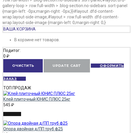
gallery-loop > .row.full-width > .blog-section.no-sidebars .sort-panel
{margin-left: -0px;margin-right: -0px;}}#layout .dfd-content-
wrap.layout-side-image,#layout > .row.full-width .dfd-content-
wrap.layout-side-image {margin-left: 0;margin-right: 0;}
ВАША КОРЗИНА
В корзине нет товаров.
Подитог:
0
₽
ОЧИСТИТЬ
UPDATE CART
ОФОРМИТЬ
ЗАКАЗ
ТОП ПРОДАЖ
Клей плиточный ЮНИС ПЛЮС 25кг
545
₽
Опора двойная д/ПП труб ф25