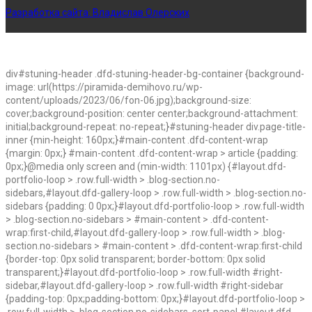
Разработка сайта:
Владислав Олерских
div#stuning-header .dfd-stuning-header-bg-container {background-
image: url(https://piramida-demihovo.ru/wp-
content/uploads/2023/06/fon-06.jpg);background-size:
cover;background-position: center center;background-attachment:
initial;background-repeat: no-repeat;}#stuning-header div.page-title-
inner {min-height: 160px;}#main-content .dfd-content-wrap
{margin: 0px;} #main-content .dfd-content-wrap > article {padding:
0px;}@media only screen and (min-width: 1101px) {#layout.dfd-
portfolio-loop > .row.full-width > .blog-section.no-
sidebars,#layout.dfd-gallery-loop > .row.full-width > .blog-section.no-
sidebars {padding: 0 0px;}#layout.dfd-portfolio-loop > .row.full-width
> .blog-section.no-sidebars > #main-content > .dfd-content-
wrap:first-child,#layout.dfd-gallery-loop > .row.full-width > .blog-
section.no-sidebars > #main-content > .dfd-content-wrap:first-child
{border-top: 0px solid transparent; border-bottom: 0px solid
transparent;}#layout.dfd-portfolio-loop > .row.full-width #right-
sidebar,#layout.dfd-gallery-loop > .row.full-width #right-sidebar
{padding-top: 0px;padding-bottom: 0px;}#layout.dfd-portfolio-loop >
.row.full-width > .blog-section.no-sidebars .sort-panel,#layout.dfd-