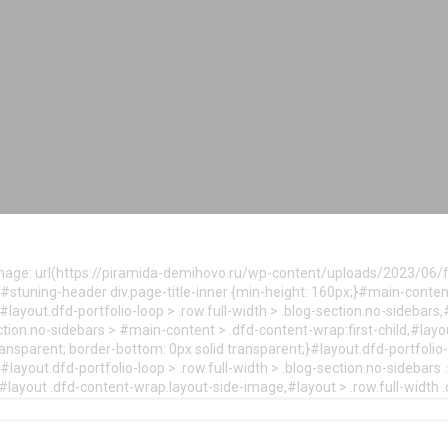
age: url(https://piramida-demihovo.ru/wp-content/uploads/2023/06/fo
}#stuning-header div.page-title-inner {min-height: 160px;}#main-conte
ayout.dfd-portfolio-loop > .row.full-width > .blog-section.no-sidebars,#
ection.no-sidebars > #main-content > .dfd-content-wrap:first-child,#layou
ransparent; border-bottom: 0px solid transparent;}#layout.dfd-portfolio-l
layout.dfd-portfolio-loop > .row.full-width > .blog-section.no-sidebars .s
}}#layout .dfd-content-wrap.layout-side-image,#layout > .row.full-width 