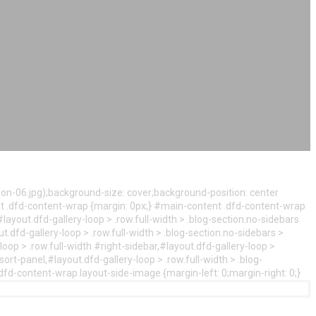
n-06.jpg);background-size: cover;background-position: center
nt .dfd-content-wrap {margin: 0px;} #main-content .dfd-content-wrap
layout.dfd-gallery-loop > .row.full-width > .blog-section.no-sidebars
t.dfd-gallery-loop > .row.full-width > .blog-section.no-sidebars >
oop > .row.full-width #right-sidebar,#layout.dfd-gallery-loop >
ort-panel,#layout.dfd-gallery-loop > .row.full-width > .blog-
.dfd-content-wrap.layout-side-image {margin-left: 0;margin-right: 0;}