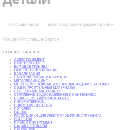
Классификация
лампочки,прожекторы,светильники
Основной поставщик
Вартон
КАТАЛОГ ТОВАРОВ
АСБЕСТОЦЕМЕНТ
БАНЯ И САУНА
БЫТОВАЯ ТЕХНИКА
ГАЗОВОЕ ОБОРУДОВАНИЕ
КАНАЛИЗАЦИЯ
ЛАКОКРАСОЧНЫЕ МАТЕРИАЛЫ
МЕТАЛЛОСАЙДИНГ
МЕТИЗЫ, КРЕПЕЖНЫЕ И СКОБЯНЫЕ ИЗДЕЛИЯ, ТАКЕЛАЖ
ОБЩЕСТРОИТЕЛЬНЫЕ МАТЕРИАЛЫ
ОТДЕЛОЧНЫЕ МАТЕРИАЛЫ
ОТОПЛЕНИЕ, ВОДОСНАБЖЕНИЕ И САНТЕХНИКА
ПЕНЫ, ГЕРМЕТИКИ, КЛЕИ, ЛЕНТЫ
ПИЛОМАТЕРИАЛЫ
ПОКРЫТИЯ ДЛЯ ПОЛА
ПОТОЛКИ
РАЗНОЕ
РАСХОДНИКИ ДЛЯ ЭЛЕКТРО / БЕНЗОИНСТРУМЕНТА
РЕАГЕНТЫ
РУЧНОЙ ИНСТРУМЕНТ
САДОВЫЕ ТОВАРЫ
СВЕРЛА, БУРЫ