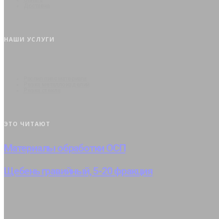
Доставка
НАШИ УСЛУГИ
Распил пиломатериала
Резка металлоизделий
Резка стекла
ЭТО ЧИТАЮТ
Материалы обработки ОСП
Щебень гравийный, 5-20 фракция