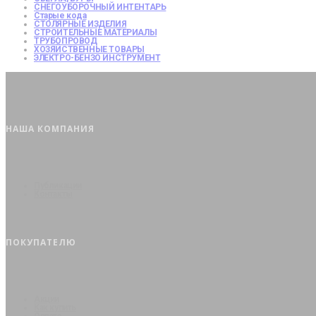
СНЕГОУБОРОЧНЫЙ ИНТЕНТАРЬ
Старые кода
СТОЛЯРНЫЕ ИЗДЕЛИЯ
СТРОИТЕЛЬНЫЕ МАТЕРИАЛЫ
ТРУБОПРОВОД
ХОЗЯЙСТВЕННЫЕ ТОВАРЫ
ЭЛЕКТРО-БЕНЗО ИНСТРУМЕНТ
НАША КОМПАНИЯ
Публикации
Контакты
ПОКУПАТЕЛЮ
Акции
Как купить
Оплата