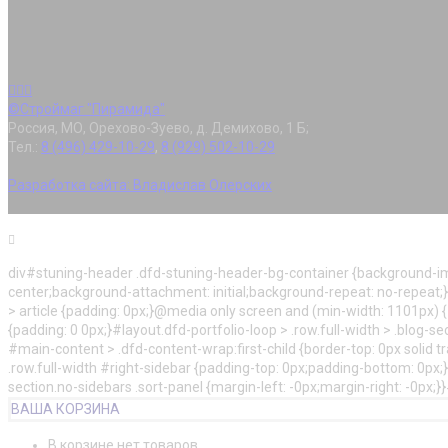
©Строймаг "Пирамида"
Россия, МО, Орехово-Зуево, д. Демихово, 1 Б;
Тел.:
8 (496) 429-10-29
,
8 (929) 502-10-29
Разработка сайта:
Владислав Олерских
div#stuning-header .dfd-stuning-header-bg-container {background-im
center;background-attachment: initial;background-repeat: no-repeat;
> article {padding: 0px;}@media only screen and (min-width: 1101px) {#l
{padding: 0 0px;}#layout.dfd-portfolio-loop > .row.full-width > .blog-s
#main-content > .dfd-content-wrap:first-child {border-top: 0px solid t
.row.full-width #right-sidebar {padding-top: 0px;padding-bottom: 0px;}#
section.no-sidebars .sort-panel {margin-left: -0px;margin-right: -0px;
ВАША КОРЗИНА
В корзине нет товаров.