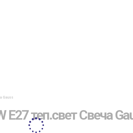
а Gauss
 E27 теп.свет Свеча Ga