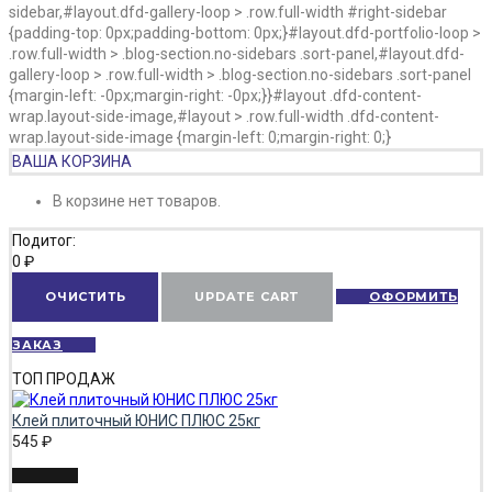
sidebar,#layout.dfd-gallery-loop > .row.full-width #right-sidebar
{padding-top: 0px;padding-bottom: 0px;}#layout.dfd-portfolio-loop >
.row.full-width > .blog-section.no-sidebars .sort-panel,#layout.dfd-
gallery-loop > .row.full-width > .blog-section.no-sidebars .sort-panel
{margin-left: -0px;margin-right: -0px;}}#layout .dfd-content-
wrap.layout-side-image,#layout > .row.full-width .dfd-content-
wrap.layout-side-image {margin-left: 0;margin-right: 0;}
ВАША КОРЗИНА
В корзине нет товаров.
Подитог:
0
₽
ОЧИСТИТЬ
UPDATE CART
ОФОРМИТЬ
ЗАКАЗ
ТОП ПРОДАЖ
Клей плиточный ЮНИС ПЛЮС 25кг
545
₽