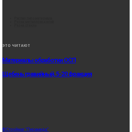
Распил пиломатериала
Резка металлоизделий
Резка стекла
ЭТО ЧИТАЮТ
Материалы обработки ОСП
Щебень гравийный, 5-20 фракция
©Строймаг "Пирамида"