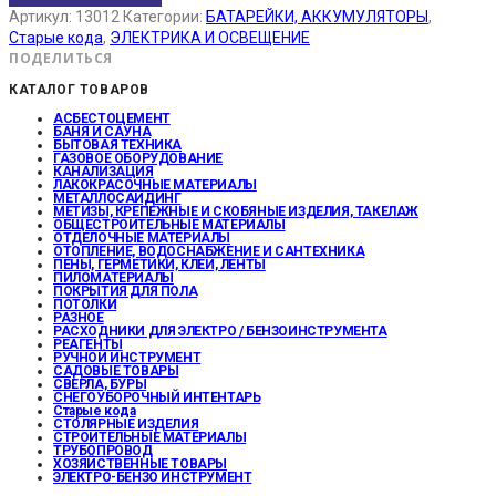
Артикул:
13012
Категории:
БАТАРЕЙКИ, АККУМУЛЯТОРЫ
,
Старые кода
,
ЭЛЕКТРИКА И ОСВЕЩЕНИЕ
ПОДЕЛИТЬСЯ
КАТАЛОГ ТОВАРОВ
АСБЕСТОЦЕМЕНТ
БАНЯ И САУНА
БЫТОВАЯ ТЕХНИКА
ГАЗОВОЕ ОБОРУДОВАНИЕ
КАНАЛИЗАЦИЯ
ЛАКОКРАСОЧНЫЕ МАТЕРИАЛЫ
МЕТАЛЛОСАЙДИНГ
МЕТИЗЫ, КРЕПЕЖНЫЕ И СКОБЯНЫЕ ИЗДЕЛИЯ, ТАКЕЛАЖ
ОБЩЕСТРОИТЕЛЬНЫЕ МАТЕРИАЛЫ
ОТДЕЛОЧНЫЕ МАТЕРИАЛЫ
ОТОПЛЕНИЕ, ВОДОСНАБЖЕНИЕ И САНТЕХНИКА
ПЕНЫ, ГЕРМЕТИКИ, КЛЕИ, ЛЕНТЫ
ПИЛОМАТЕРИАЛЫ
ПОКРЫТИЯ ДЛЯ ПОЛА
ПОТОЛКИ
РАЗНОЕ
РАСХОДНИКИ ДЛЯ ЭЛЕКТРО / БЕНЗОИНСТРУМЕНТА
РЕАГЕНТЫ
РУЧНОЙ ИНСТРУМЕНТ
САДОВЫЕ ТОВАРЫ
СВЕРЛА, БУРЫ
СНЕГОУБОРОЧНЫЙ ИНТЕНТАРЬ
Старые кода
СТОЛЯРНЫЕ ИЗДЕЛИЯ
СТРОИТЕЛЬНЫЕ МАТЕРИАЛЫ
ТРУБОПРОВОД
ХОЗЯЙСТВЕННЫЕ ТОВАРЫ
ЭЛЕКТРО-БЕНЗО ИНСТРУМЕНТ