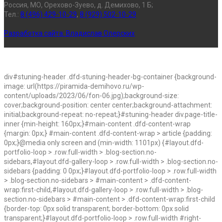
Россия, МО, Орехово-Зуево, д. Демихово, 1 Б;
Тел.:
8 (496) 429-10-29
,
8 (929) 502-10-29
Разработка сайта:
Владислав Олерских
div#stuning-header .dfd-stuning-header-bg-container {background-
image: url(https://piramida-demihovo.ru/wp-
content/uploads/2023/06/fon-06.jpg);background-size:
cover;background-position: center center;background-attachment:
initial;background-repeat: no-repeat;}#stuning-header div.page-title-
inner {min-height: 160px;}#main-content .dfd-content-wrap
{margin: 0px;} #main-content .dfd-content-wrap > article {padding:
0px;}@media only screen and (min-width: 1101px) {#layout.dfd-
portfolio-loop > .row.full-width > .blog-section.no-
sidebars,#layout.dfd-gallery-loop > .row.full-width > .blog-section.no-
sidebars {padding: 0 0px;}#layout.dfd-portfolio-loop > .row.full-width
> .blog-section.no-sidebars > #main-content > .dfd-content-
wrap:first-child,#layout.dfd-gallery-loop > .row.full-width > .blog-
section.no-sidebars > #main-content > .dfd-content-wrap:first-child
{border-top: 0px solid transparent; border-bottom: 0px solid
transparent;}#layout.dfd-portfolio-loop > .row.full-width #right-