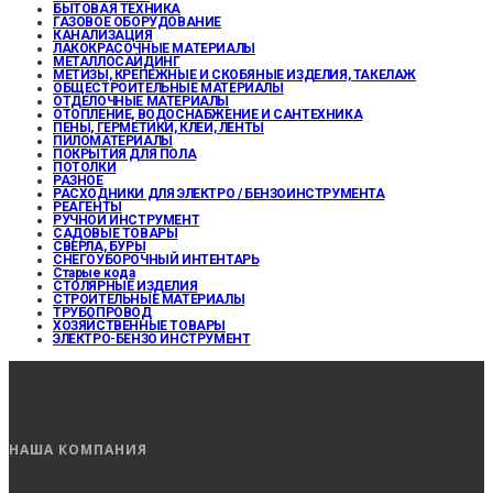
БЫТОВАЯ ТЕХНИКА
ГАЗОВОЕ ОБОРУДОВАНИЕ
КАНАЛИЗАЦИЯ
ЛАКОКРАСОЧНЫЕ МАТЕРИАЛЫ
МЕТАЛЛОСАЙДИНГ
МЕТИЗЫ, КРЕПЕЖНЫЕ И СКОБЯНЫЕ ИЗДЕЛИЯ, ТАКЕЛАЖ
ОБЩЕСТРОИТЕЛЬНЫЕ МАТЕРИАЛЫ
ОТДЕЛОЧНЫЕ МАТЕРИАЛЫ
ОТОПЛЕНИЕ, ВОДОСНАБЖЕНИЕ И САНТЕХНИКА
ПЕНЫ, ГЕРМЕТИКИ, КЛЕИ, ЛЕНТЫ
ПИЛОМАТЕРИАЛЫ
ПОКРЫТИЯ ДЛЯ ПОЛА
ПОТОЛКИ
РАЗНОЕ
РАСХОДНИКИ ДЛЯ ЭЛЕКТРО / БЕНЗОИНСТРУМЕНТА
РЕАГЕНТЫ
РУЧНОЙ ИНСТРУМЕНТ
САДОВЫЕ ТОВАРЫ
СВЕРЛА, БУРЫ
СНЕГОУБОРОЧНЫЙ ИНТЕНТАРЬ
Старые кода
СТОЛЯРНЫЕ ИЗДЕЛИЯ
СТРОИТЕЛЬНЫЕ МАТЕРИАЛЫ
ТРУБОПРОВОД
ХОЗЯЙСТВЕННЫЕ ТОВАРЫ
ЭЛЕКТРО-БЕНЗО ИНСТРУМЕНТ
НАША КОМПАНИЯ