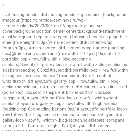
div#stuning-header .dfd-stuning-header-bg-container {background-
image: url(https://piramida-demihovo.ru/wp-
content/uploads/2023/06/fon-06.jpg);background-size:
cover;background-position: center center;background-attachment:
initial;background-repeat: no-repeat;}#stuning-header div.page-title-
inner {min-height: 160px;}#main-content .dfd-content-wrap
{margin: 0px;} #main-content .dfd-content-wrap > article {padding:
0px;}@media only screen and (min-width: 1101px) {#layout.dfd-
portfolio-loop > .row.full-width > .blog-section.no-
sidebars,#layout.dfd-gallery-loop > .row.full-width > .blog-section.no-
sidebars {padding: 0 0px;}#layout.dfd-portfolio-loop > .row.full-width
> .blog-section.no-sidebars > #main-content > .dfd-content-
wrap:first-child,#layout.dfd-gallery-loop > .row.full-width > .blog-
section.no-sidebars > #main-content > .dfd-content-wrap:first-child
{border-top: 0px solid transparent; border-bottom: 0px solid
transparent;}#layout.dfd-portfolio-loop > .row.full-width #right-
sidebar,#layout.dfd-gallery-loop > .row.full-width #right-sidebar
{padding-top: 0px;padding-bottom: 0px;}#layout.dfd-portfolio-loop >
.row.full-width > .blog-section.no-sidebars .sort-panel,#layout.dfd-
gallery-loop > .row.full-width > .blog-section.no-sidebars .sort-panel
{margin-left: -0px;margin-right: -0px;}}#layout .dfd-content-