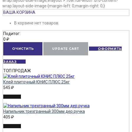
wrap.layout-side-image,#layout > .row.full-width .dfd-content-
wrap.layout-side-image {margin-left: 0;margin-right: 0;}
ВАША КОРЗИНА
В корзине нет товаров.
Подитог:
0
₽
ОЧИСТИТЬ
UPDATE CART
ОФОРМИТЬ
ЗАКАЗ
ТОП ПРОДАЖ
Клей плиточный ЮНИС ПЛЮС 25кг
545
₽
Напильник трехгранный 300мм дер.ручка
405
₽