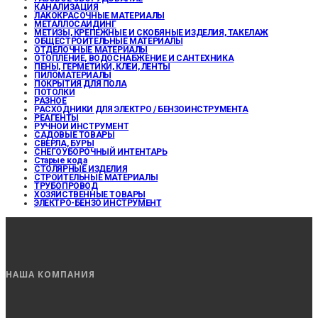
КАНАЛИЗАЦИЯ
ЛАКОКРАСОЧНЫЕ МАТЕРИАЛЫ
МЕТАЛЛОСАЙДИНГ
МЕТИЗЫ, КРЕПЕЖНЫЕ И СКОБЯНЫЕ ИЗДЕЛИЯ, ТАКЕЛАЖ
ОБЩЕСТРОИТЕЛЬНЫЕ МАТЕРИАЛЫ
ОТДЕЛОЧНЫЕ МАТЕРИАЛЫ
ОТОПЛЕНИЕ, ВОДОСНАБЖЕНИЕ И САНТЕХНИКА
ПЕНЫ, ГЕРМЕТИКИ, КЛЕИ, ЛЕНТЫ
ПИЛОМАТЕРИАЛЫ
ПОКРЫТИЯ ДЛЯ ПОЛА
ПОТОЛКИ
РАЗНОЕ
РАСХОДНИКИ ДЛЯ ЭЛЕКТРО / БЕНЗОИНСТРУМЕНТА
РЕАГЕНТЫ
РУЧНОЙ ИНСТРУМЕНТ
САДОВЫЕ ТОВАРЫ
СВЕРЛА, БУРЫ
СНЕГОУБОРОЧНЫЙ ИНТЕНТАРЬ
Старые кода
СТОЛЯРНЫЕ ИЗДЕЛИЯ
СТРОИТЕЛЬНЫЕ МАТЕРИАЛЫ
ТРУБОПРОВОД
ХОЗЯЙСТВЕННЫЕ ТОВАРЫ
ЭЛЕКТРО-БЕНЗО ИНСТРУМЕНТ
НАША КОМПАНИЯ