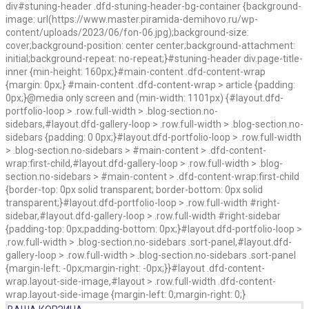
div#stuning-header .dfd-stuning-header-bg-container {background-
image: url(https://www.master.piramida-demihovo.ru/wp-
content/uploads/2023/06/fon-06.jpg);background-size:
cover;background-position: center center;background-attachment:
initial;background-repeat: no-repeat;}#stuning-header div.page-title-
inner {min-height: 160px;}#main-content .dfd-content-wrap
{margin: 0px;} #main-content .dfd-content-wrap > article {padding:
0px;}@media only screen and (min-width: 1101px) {#layout.dfd-
portfolio-loop > .row.full-width > .blog-section.no-
sidebars,#layout.dfd-gallery-loop > .row.full-width > .blog-section.no-
sidebars {padding: 0 0px;}#layout.dfd-portfolio-loop > .row.full-width
> .blog-section.no-sidebars > #main-content > .dfd-content-
wrap:first-child,#layout.dfd-gallery-loop > .row.full-width > .blog-
section.no-sidebars > #main-content > .dfd-content-wrap:first-child
{border-top: 0px solid transparent; border-bottom: 0px solid
transparent;}#layout.dfd-portfolio-loop > .row.full-width #right-
sidebar,#layout.dfd-gallery-loop > .row.full-width #right-sidebar
{padding-top: 0px;padding-bottom: 0px;}#layout.dfd-portfolio-loop >
.row.full-width > .blog-section.no-sidebars .sort-panel,#layout.dfd-
gallery-loop > .row.full-width > .blog-section.no-sidebars .sort-panel
{margin-left: -0px;margin-right: -0px;}}#layout .dfd-content-
wrap.layout-side-image,#layout > .row.full-width .dfd-content-
wrap.layout-side-image {margin-left: 0;margin-right: 0;}