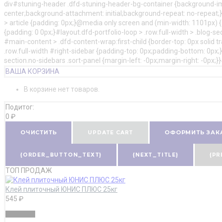
div#stuning-header .dfd-stuning-header-bg-container {background-im
center;background-attachment: initial;background-repeat: no-repeat;
> article {padding: 0px;}@media only screen and (min-width: 1101px) {#l
{padding: 0 0px;}#layout.dfd-portfolio-loop > .row.full-width > .blog-s
#main-content > .dfd-content-wrap:first-child {border-top: 0px solid t
.row.full-width #right-sidebar {padding-top: 0px;padding-bottom: 0px;}#
section.no-sidebars .sort-panel {margin-left: -0px;margin-right: -0px;
ВАША КОРЗИНА
В корзине нет товаров.
Подитог:
0
₽
ОЧИСТИТЬ
UPDATE CART
ОФОРМИТЬ ЗАК
{ORDER_BUTTON_TEXT}
{NEXT_TITLE}
{PR
ТОП ПРОДАЖ
Клей плиточный ЮНИС ПЛЮС 25кг
545
₽