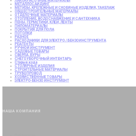
ЛАКОКРАСОЧНЫЕ МАТЕРИАЛЫ
МЕТАЛЛОСАЙДИНГ
МЕТИЗЫ, КРЕПЕЖНЫЕ И СКОБЯНЫЕ ИЗДЕЛИЯ, ТАКЕЛАЖ
ОБЩЕСТРОИТЕЛЬНЫЕ МАТЕРИАЛЫ
ОТДЕЛОЧНЫЕ МАТЕРИАЛЫ
ОТОПЛЕНИЕ, ВОДОСНАБЖЕНИЕ И САНТЕХНИКА
ПЕНЫ, ГЕРМЕТИКИ, КЛЕИ, ЛЕНТЫ
ПИЛОМАТЕРИАЛЫ
ПОКРЫТИЯ ДЛЯ ПОЛА
ПОТОЛКИ
РАЗНОЕ
РАСХОДНИКИ ДЛЯ ЭЛЕКТРО / БЕНЗОИНСТРУМЕНТА
РЕАГЕНТЫ
РУЧНОЙ ИНСТРУМЕНТ
САДОВЫЕ ТОВАРЫ
СВЕРЛА, БУРЫ
СНЕГОУБОРОЧНЫЙ ИНТЕНТАРЬ
Старые кода
СТОЛЯРНЫЕ ИЗДЕЛИЯ
СТРОИТЕЛЬНЫЕ МАТЕРИАЛЫ
ТРУБОПРОВОД
ХОЗЯЙСТВЕННЫЕ ТОВАРЫ
ЭЛЕКТРО-БЕНЗО ИНСТРУМЕНТ
НАША КОМПАНИЯ
Публикации