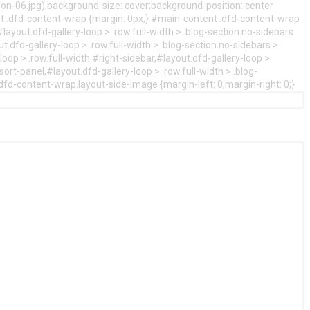
n-06.jpg);background-size: cover;background-position: center
nt .dfd-content-wrap {margin: 0px;} #main-content .dfd-content-wrap
layout.dfd-gallery-loop > .row.full-width > .blog-section.no-sidebars
t.dfd-gallery-loop > .row.full-width > .blog-section.no-sidebars >
oop > .row.full-width #right-sidebar,#layout.dfd-gallery-loop >
ort-panel,#layout.dfd-gallery-loop > .row.full-width > .blog-
.dfd-content-wrap.layout-side-image {margin-left: 0;margin-right: 0;}