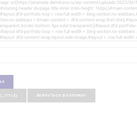
age: url(https://piramida-demihovo.ru/wp-content/uploads/2023/06/fo
}#stuning-header div.page-title-inner {min-height: 160px;}#main-conte
ayout.dfd-portfolio-loop > .row.full-width > .blog-section.no-sidebars,#
ection.no-sidebars > #main-content > .dfd-content-wrap:first-child,#layou
ransparent; border-bottom: 0px solid transparent;}#layout.dfd-portfolio-l
layout.dfd-portfolio-loop > .row.full-width > .blog-section.no-sidebars .s
}}#layout .dfd-content-wrap.layout-side-image,#layout > .row.full-width 
АЗ
E_TITLE}
ВЕРНУТЬСЯ В КОРЗИНУ