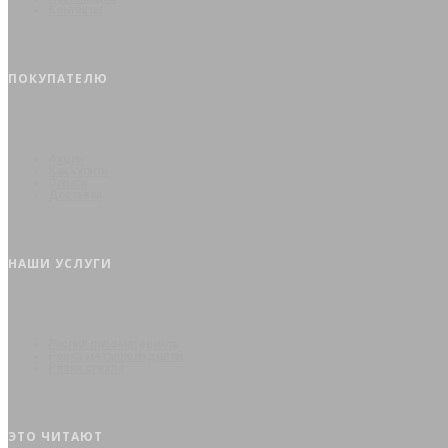
Контакты
ПОКУПАТЕЛЮ
Акции
Как купить
Оплата
Доставка
НАШИ УСЛУГИ
Распил пиломатериала
Резка металлоизделий
Резка стекла
ЭТО ЧИТАЮТ