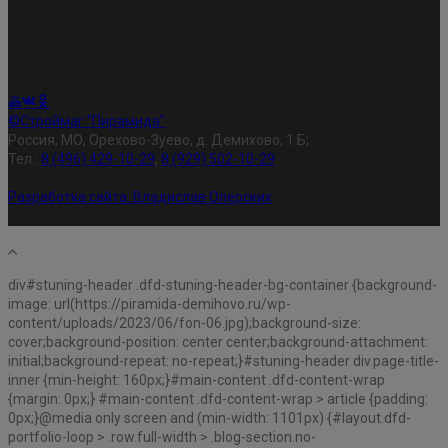
©Строймаг "Пирамида"
Россия, МО, Орехово-Зуево, д. Демихово, 1 Б;
Тел.:
8 (496) 429-10-29
,
8 (929) 502-10-29
Разработка сайта:
Владислав Олерских
div#stuning-header .dfd-stuning-header-bg-container {background-
image: url(https://piramida-demihovo.ru/wp-
content/uploads/2023/06/fon-06.jpg);background-size:
cover;background-position: center center;background-attachment:
initial;background-repeat: no-repeat;}#stuning-header div.page-title-
inner {min-height: 160px;}#main-content .dfd-content-wrap
{margin: 0px;} #main-content .dfd-content-wrap > article {padding:
0px;}@media only screen and (min-width: 1101px) {#layout.dfd-
portfolio-loop > .row.full-width > .blog-section.no-