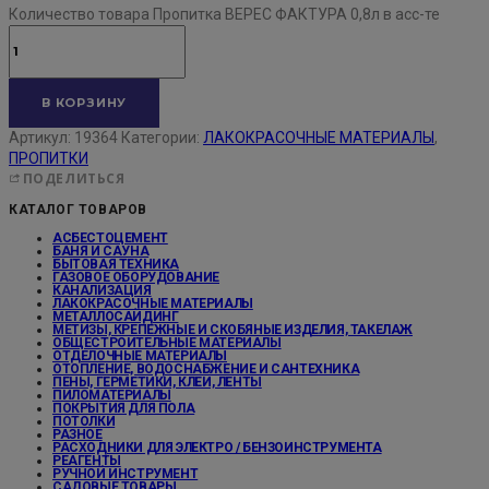
Количество товара Пропитка ВЕРЕС ФАКТУРА 0,8л в асс-те
В КОРЗИНУ
Артикул:
19364
Категории:
ЛАКОКРАСОЧНЫЕ МАТЕРИАЛЫ
,
ПРОПИТКИ
ПОДЕЛИТЬСЯ
КАТАЛОГ ТОВАРОВ
АСБЕСТОЦЕМЕНТ
БАНЯ И САУНА
БЫТОВАЯ ТЕХНИКА
ГАЗОВОЕ ОБОРУДОВАНИЕ
КАНАЛИЗАЦИЯ
ЛАКОКРАСОЧНЫЕ МАТЕРИАЛЫ
МЕТАЛЛОСАЙДИНГ
МЕТИЗЫ, КРЕПЕЖНЫЕ И СКОБЯНЫЕ ИЗДЕЛИЯ, ТАКЕЛАЖ
ОБЩЕСТРОИТЕЛЬНЫЕ МАТЕРИАЛЫ
ОТДЕЛОЧНЫЕ МАТЕРИАЛЫ
ОТОПЛЕНИЕ, ВОДОСНАБЖЕНИЕ И САНТЕХНИКА
ПЕНЫ, ГЕРМЕТИКИ, КЛЕИ, ЛЕНТЫ
ПИЛОМАТЕРИАЛЫ
ПОКРЫТИЯ ДЛЯ ПОЛА
ПОТОЛКИ
РАЗНОЕ
РАСХОДНИКИ ДЛЯ ЭЛЕКТРО / БЕНЗОИНСТРУМЕНТА
РЕАГЕНТЫ
РУЧНОЙ ИНСТРУМЕНТ
САДОВЫЕ ТОВАРЫ