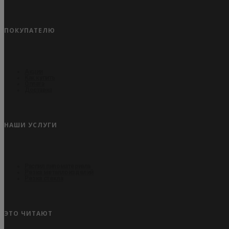
ПОКУПАТЕЛЮ
Акции
Как купить
Оплата
Доставка
НАШИ УСЛУГИ
Распил пиломатериала
Резка металлоизделий
Резка стекла
ЭТО ЧИТАЮТ