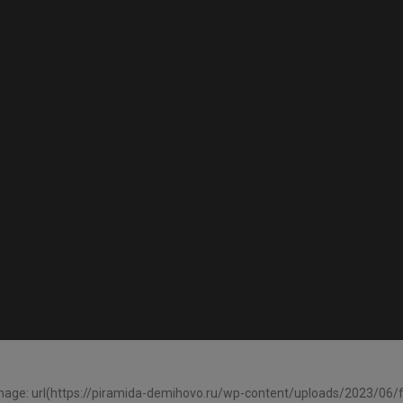
age: url(https://piramida-demihovo.ru/wp-content/uploads/2023/06/fo