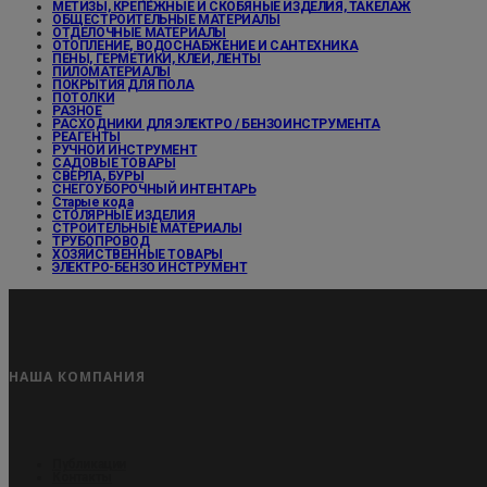
МЕТИЗЫ, КРЕПЕЖНЫЕ И СКОБЯНЫЕ ИЗДЕЛИЯ, ТАКЕЛАЖ
ОБЩЕСТРОИТЕЛЬНЫЕ МАТЕРИАЛЫ
ОТДЕЛОЧНЫЕ МАТЕРИАЛЫ
ОТОПЛЕНИЕ, ВОДОСНАБЖЕНИЕ И САНТЕХНИКА
ПЕНЫ, ГЕРМЕТИКИ, КЛЕИ, ЛЕНТЫ
ПИЛОМАТЕРИАЛЫ
ПОКРЫТИЯ ДЛЯ ПОЛА
ПОТОЛКИ
РАЗНОЕ
РАСХОДНИКИ ДЛЯ ЭЛЕКТРО / БЕНЗОИНСТРУМЕНТА
РЕАГЕНТЫ
РУЧНОЙ ИНСТРУМЕНТ
САДОВЫЕ ТОВАРЫ
СВЕРЛА, БУРЫ
СНЕГОУБОРОЧНЫЙ ИНТЕНТАРЬ
Старые кода
СТОЛЯРНЫЕ ИЗДЕЛИЯ
СТРОИТЕЛЬНЫЕ МАТЕРИАЛЫ
ТРУБОПРОВОД
ХОЗЯЙСТВЕННЫЕ ТОВАРЫ
ЭЛЕКТРО-БЕНЗО ИНСТРУМЕНТ
НАША КОМПАНИЯ
Публикации
Контакты