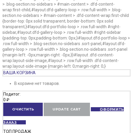
> .blog-section.no-sidebars > #main-content > .dfd-content-
wrap:first-child,#layout.dfd-gallery-loop > .row.full-width > .blog-
section.no-sidebars > #main-content > .dfd-content-wrap:first-child
{border-top: 0px solid transparent; border-bottom: 0px solid
transparent;}#layout.dfd-portfolio-loop > .row.full-width #right-
sidebar,#layout.dfd-gallery-loop > .row.full-width #right-sidebar
{padding-top: 0px;padding-bottom: 0px;}#layout.dfd-portfolio-loop >
.row.full-width > .blog-section.no-sidebars .sort-panel,#layout.dfd-
gallery-loop > .row.full-width > .blog-section.no-sidebars .sort-panel
{margin-left: -0px;margin-right: -0px;}}#layout .dfd-content-
wrap.layout-side-image,#layout > .row.full-width .dfd-content-
wrap.layout-side-image {margin-left: 0;margin-right: 0;}
ВАША КОРЗИНА
В корзине нет товаров.
Подитог:
0
₽
ОЧИСТИТЬ
UPDATE CART
ОФОРМИТЬ
ЗАКАЗ
ТОП ПРОДАЖ