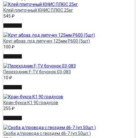
Клей плиточный ЮНИС ПЛЮС 25кг
545
₽
Круг абраз. под липучку 125мм Р600 (5шт)
100
₽
Переходник F-TV бочонок 03-083
10
₽
Кран-букса К1 90 градусов
255
₽
Скоба д/провода с гвоздем d6-7 (уп.50шт.)