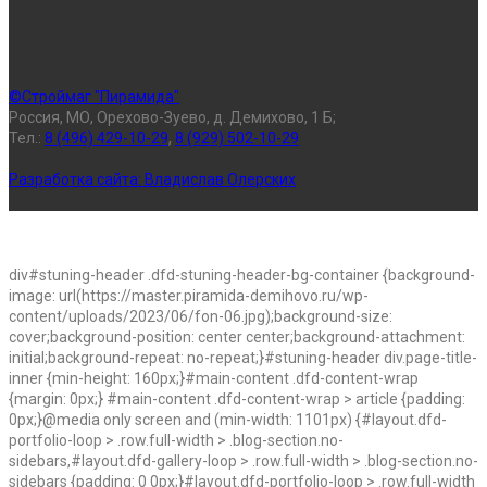
©Строймаг "Пирамида"
Россия, МО, Орехово-Зуево, д. Демихово, 1 Б;
Тел.:
8 (496) 429-10-29
,
8 (929) 502-10-29
Разработка сайта:
Владислав Олерских
div#stuning-header .dfd-stuning-header-bg-container {background-
image: url(https://master.piramida-demihovo.ru/wp-
content/uploads/2023/06/fon-06.jpg);background-size:
cover;background-position: center center;background-attachment:
initial;background-repeat: no-repeat;}#stuning-header div.page-title-
inner {min-height: 160px;}#main-content .dfd-content-wrap
{margin: 0px;} #main-content .dfd-content-wrap > article {padding:
0px;}@media only screen and (min-width: 1101px) {#layout.dfd-
portfolio-loop > .row.full-width > .blog-section.no-
sidebars,#layout.dfd-gallery-loop > .row.full-width > .blog-section.no-
sidebars {padding: 0 0px;}#layout.dfd-portfolio-loop > .row.full-width