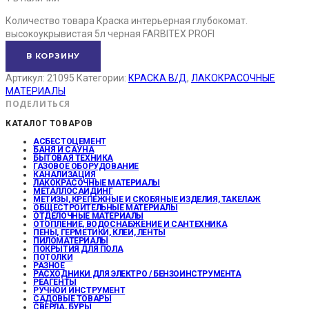
Количество товара Краска интерьерная глубокомат.
высокоукрывистая 5л черная FARBITEX PROFI
В КОРЗИНУ
Артикул:
21095
Категории:
КРАСКА В/Д
,
ЛАКОКРАСОЧНЫЕ
МАТЕРИАЛЫ
ПОДЕЛИТЬСЯ
КАТАЛОГ ТОВАРОВ
АСБЕСТОЦЕМЕНТ
БАНЯ И САУНА
БЫТОВАЯ ТЕХНИКА
ГАЗОВОЕ ОБОРУДОВАНИЕ
КАНАЛИЗАЦИЯ
ЛАКОКРАСОЧНЫЕ МАТЕРИАЛЫ
МЕТАЛЛОСАЙДИНГ
МЕТИЗЫ, КРЕПЕЖНЫЕ И СКОБЯНЫЕ ИЗДЕЛИЯ, ТАКЕЛАЖ
ОБЩЕСТРОИТЕЛЬНЫЕ МАТЕРИАЛЫ
ОТДЕЛОЧНЫЕ МАТЕРИАЛЫ
ОТОПЛЕНИЕ, ВОДОСНАБЖЕНИЕ И САНТЕХНИКА
ПЕНЫ, ГЕРМЕТИКИ, КЛЕИ, ЛЕНТЫ
ПИЛОМАТЕРИАЛЫ
ПОКРЫТИЯ ДЛЯ ПОЛА
ПОТОЛКИ
РАЗНОЕ
РАСХОДНИКИ ДЛЯ ЭЛЕКТРО / БЕНЗОИНСТРУМЕНТА
РЕАГЕНТЫ
РУЧНОЙ ИНСТРУМЕНТ
САДОВЫЕ ТОВАРЫ
СВЕРЛА, БУРЫ