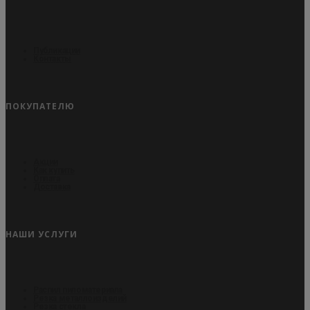
Публикации
Контакты
ПОКУПАТЕЛЮ
Акции
Как купить
Оплата
Доставка
НАШИ УСЛУГИ
Распил пиломатериала
Резка металлоизделий
Резка стекла