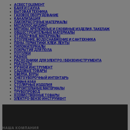
АСБЕСТОЦЕМЕНТ
БАНЯ И САУНА
БЫТОВАЯ ТЕХНИКА
ГАЗОВОЕ ОБОРУДОВАНИЕ
КАНАЛИЗАЦИЯ
ЛАКОКРАСОЧНЫЕ МАТЕРИАЛЫ
МЕТАЛЛОСАЙДИНГ
МЕТИЗЫ, КРЕПЕЖНЫЕ И СКОБЯНЫЕ ИЗДЕЛИЯ, ТАКЕЛАЖ
ОБЩЕСТРОИТЕЛЬНЫЕ МАТЕРИАЛЫ
ОТДЕЛОЧНЫЕ МАТЕРИАЛЫ
ОТОПЛЕНИЕ, ВОДОСНАБЖЕНИЕ И САНТЕХНИКА
ПЕНЫ, ГЕРМЕТИКИ, КЛЕИ, ЛЕНТЫ
ПИЛОМАТЕРИАЛЫ
ПОКРЫТИЯ ДЛЯ ПОЛА
ПОТОЛКИ
РАЗНОЕ
РАСХОДНИКИ ДЛЯ ЭЛЕКТРО / БЕНЗОИНСТРУМЕНТА
РЕАГЕНТЫ
РУЧНОЙ ИНСТРУМЕНТ
САДОВЫЕ ТОВАРЫ
СВЕРЛА, БУРЫ
СНЕГОУБОРОЧНЫЙ ИНТЕНТАРЬ
Старые кода
СТОЛЯРНЫЕ ИЗДЕЛИЯ
СТРОИТЕЛЬНЫЕ МАТЕРИАЛЫ
ТРУБОПРОВОД
ХОЗЯЙСТВЕННЫЕ ТОВАРЫ
ЭЛЕКТРО-БЕНЗО ИНСТРУМЕНТ
НАША КОМПАНИЯ