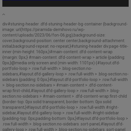
div#stuning-header .dfd-stuning-header-bg-container {background-
image: url(https://piramida-demihovo.ru/wp-
content/uploads/2023/06/fon-06.jpg);background-size:
cover;background-position: center center;background-attachment:
initial;background-repeat: no-repeat;}#stuning-header div.page-title-
inner {min-height: 160px;}#main-content .dfd-content-wrap
{margin: 0px;} #main-content .dfd-content-wrap > article {padding:
0px;}@media only screen and (min-width: 1101px) {#layout.dfd-
portfolio-loop > .row.full-width > .blog-section.no-
sidebars,#layout.dfd-gallery-loop > .row.full-width > .blog-section.no-
sidebars {padding: 0 0px;}#layout.dfd-portfolio-loop > .row.full-width
> .blog-section.no-sidebars > #main-content > .dfd-content-
wrap:first-child,#layout.dfd-gallery-loop > .row.full-width > .blog-
section.no-sidebars > #main-content > .dfd-content-wrap:first-child
{border-top: 0px solid transparent; border-bottom: 0px solid
transparent;}#layout.dfd-portfolio-loop > .row.full-width #right-
sidebar,#layout.dfd-gallery-loop > .row.full-width #right-sidebar
{padding-top: 0px;padding-bottom: 0px;}#layout.dfd-portfolio-loop >
.row.full-width > .blog-section.no-sidebars .sort-panel,#layout.dfd-
gallery-loop > .row.full-width > .blog-section.no-sidebars .sort-panel