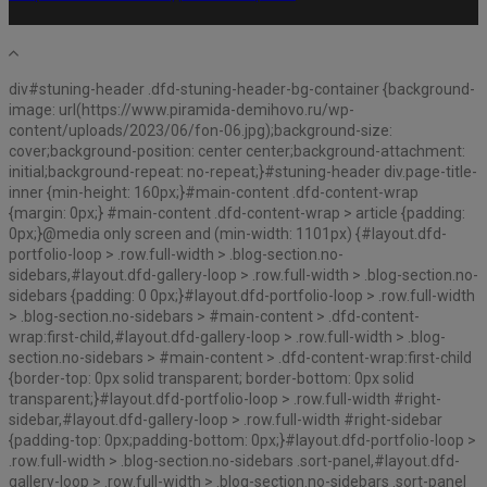
div#stuning-header .dfd-stuning-header-bg-container {background-
image: url(https://www.piramida-demihovo.ru/wp-
content/uploads/2023/06/fon-06.jpg);background-size:
cover;background-position: center center;background-attachment:
initial;background-repeat: no-repeat;}#stuning-header div.page-title-
inner {min-height: 160px;}#main-content .dfd-content-wrap
{margin: 0px;} #main-content .dfd-content-wrap > article {padding:
0px;}@media only screen and (min-width: 1101px) {#layout.dfd-
portfolio-loop > .row.full-width > .blog-section.no-
sidebars,#layout.dfd-gallery-loop > .row.full-width > .blog-section.no-
sidebars {padding: 0 0px;}#layout.dfd-portfolio-loop > .row.full-width
> .blog-section.no-sidebars > #main-content > .dfd-content-
wrap:first-child,#layout.dfd-gallery-loop > .row.full-width > .blog-
section.no-sidebars > #main-content > .dfd-content-wrap:first-child
{border-top: 0px solid transparent; border-bottom: 0px solid
transparent;}#layout.dfd-portfolio-loop > .row.full-width #right-
sidebar,#layout.dfd-gallery-loop > .row.full-width #right-sidebar
{padding-top: 0px;padding-bottom: 0px;}#layout.dfd-portfolio-loop >
.row.full-width > .blog-section.no-sidebars .sort-panel,#layout.dfd-
gallery-loop > .row.full-width > .blog-section.no-sidebars .sort-panel