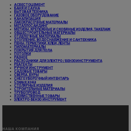
АСБЕСТОЦЕМЕНТ
БАНЯ И САУНА
БЫТОВАЯ ТЕХНИКА
ГАЗОВОЕ ОБОРУДОВАНИЕ
КАНАЛИЗАЦИЯ
ЛАКОКРАСОЧНЫЕ МАТЕРИАЛЫ
МЕТАЛЛОСАЙДИНГ
МЕТИЗЫ, КРЕПЕЖНЫЕ И СКОБЯНЫЕ ИЗДЕЛИЯ, ТАКЕЛАЖ
ОБЩЕСТРОИТЕЛЬНЫЕ МАТЕРИАЛЫ
ОТДЕЛОЧНЫЕ МАТЕРИАЛЫ
ОТОПЛЕНИЕ, ВОДОСНАБЖЕНИЕ И САНТЕХНИКА
ПЕНЫ, ГЕРМЕТИКИ, КЛЕИ, ЛЕНТЫ
ПИЛОМАТЕРИАЛЫ
ПОКРЫТИЯ ДЛЯ ПОЛА
ПОТОЛКИ
РАЗНОЕ
РАСХОДНИКИ ДЛЯ ЭЛЕКТРО / БЕНЗОИНСТРУМЕНТА
РЕАГЕНТЫ
РУЧНОЙ ИНСТРУМЕНТ
САДОВЫЕ ТОВАРЫ
СВЕРЛА, БУРЫ
СНЕГОУБОРОЧНЫЙ ИНТЕНТАРЬ
Старые кода
СТОЛЯРНЫЕ ИЗДЕЛИЯ
СТРОИТЕЛЬНЫЕ МАТЕРИАЛЫ
ТРУБОПРОВОД
ХОЗЯЙСТВЕННЫЕ ТОВАРЫ
ЭЛЕКТРО-БЕНЗО ИНСТРУМЕНТ
НАША КОМПАНИЯ