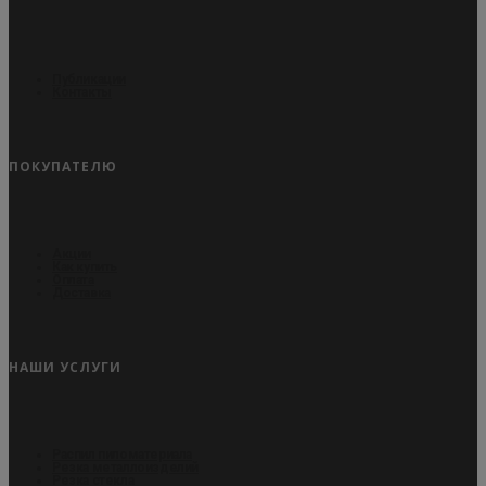
Публикации
Контакты
ПОКУПАТЕЛЮ
Акции
Как купить
Оплата
Доставка
НАШИ УСЛУГИ
Распил пиломатериала
Резка металлоизделий
Резка стекла