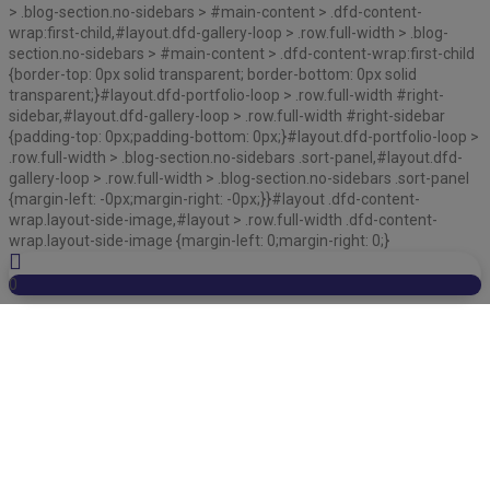
> .blog-section.no-sidebars > #main-content > .dfd-content-
wrap:first-child,#layout.dfd-gallery-loop > .row.full-width > .blog-
section.no-sidebars > #main-content > .dfd-content-wrap:first-child
{border-top: 0px solid transparent; border-bottom: 0px solid
transparent;}#layout.dfd-portfolio-loop > .row.full-width #right-
sidebar,#layout.dfd-gallery-loop > .row.full-width #right-sidebar
{padding-top: 0px;padding-bottom: 0px;}#layout.dfd-portfolio-loop >
.row.full-width > .blog-section.no-sidebars .sort-panel,#layout.dfd-
gallery-loop > .row.full-width > .blog-section.no-sidebars .sort-panel
{margin-left: -0px;margin-right: -0px;}}#layout .dfd-content-
wrap.layout-side-image,#layout > .row.full-width .dfd-content-
wrap.layout-side-image {margin-left: 0;margin-right: 0;}
0