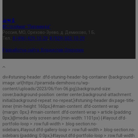
©Строймаг "Пирамида"
Россия, МО, Орехово-Зуево, д. Демихово, 1 Б;
Тел.:
8 (496) 429-10-29
,
8 (929) 502-10-29
Разработка сайта:
Владислав Олерских
div#stuning-header .dfd-stuning-header-bg-container {background-
image: url(https://piramida-demihovo.ru/wp-
content/uploads/2023/06/fon-06.jpg);background-size:
cover;background-position: center center;background-attachment:
initial;background-repeat: no-repeat;}#stuning-header div.page-title-
inner {min-height: 160px;}#main-content .dfd-content-wrap
{margin: 0px;} #main-content .dfd-content-wrap > article {padding:
0px;}@media only screen and (min-width: 1101px) {#layout.dfd-
portfolio-loop > .row.full-width > .blog-section.no-
sidebars,#layout.dfd-gallery-loop > .row.full-width > .blog-section.no-
sidebars {padding: 0 0px;}#layout.dfd-portfolio-loop > .row.full-width