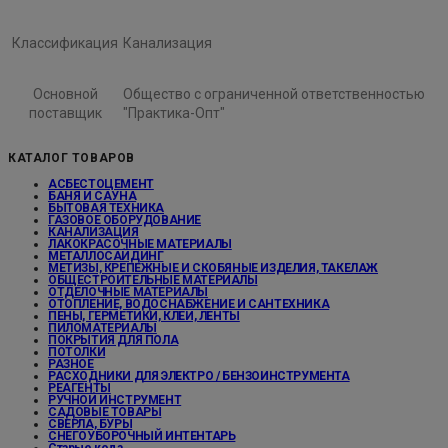
Классификация
Канализация
Основной
Общество с ограниченной ответственностью
поставщик
"Практика-Опт"
КАТАЛОГ ТОВАРОВ
АСБЕСТОЦЕМЕНТ
БАНЯ И САУНА
БЫТОВАЯ ТЕХНИКА
ГАЗОВОЕ ОБОРУДОВАНИЕ
КАНАЛИЗАЦИЯ
ЛАКОКРАСОЧНЫЕ МАТЕРИАЛЫ
МЕТАЛЛОСАЙДИНГ
МЕТИЗЫ, КРЕПЕЖНЫЕ И СКОБЯНЫЕ ИЗДЕЛИЯ, ТАКЕЛАЖ
ОБЩЕСТРОИТЕЛЬНЫЕ МАТЕРИАЛЫ
ОТДЕЛОЧНЫЕ МАТЕРИАЛЫ
ОТОПЛЕНИЕ, ВОДОСНАБЖЕНИЕ И САНТЕХНИКА
ПЕНЫ, ГЕРМЕТИКИ, КЛЕИ, ЛЕНТЫ
ПИЛОМАТЕРИАЛЫ
ПОКРЫТИЯ ДЛЯ ПОЛА
ПОТОЛКИ
РАЗНОЕ
РАСХОДНИКИ ДЛЯ ЭЛЕКТРО / БЕНЗОИНСТРУМЕНТА
РЕАГЕНТЫ
РУЧНОЙ ИНСТРУМЕНТ
САДОВЫЕ ТОВАРЫ
СВЕРЛА, БУРЫ
СНЕГОУБОРОЧНЫЙ ИНТЕНТАРЬ
Старые кода