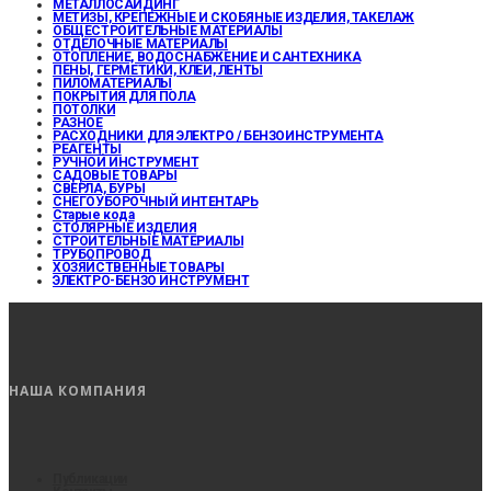
МЕТАЛЛОСАЙДИНГ
МЕТИЗЫ, КРЕПЕЖНЫЕ И СКОБЯНЫЕ ИЗДЕЛИЯ, ТАКЕЛАЖ
ОБЩЕСТРОИТЕЛЬНЫЕ МАТЕРИАЛЫ
ОТДЕЛОЧНЫЕ МАТЕРИАЛЫ
ОТОПЛЕНИЕ, ВОДОСНАБЖЕНИЕ И САНТЕХНИКА
ПЕНЫ, ГЕРМЕТИКИ, КЛЕИ, ЛЕНТЫ
ПИЛОМАТЕРИАЛЫ
ПОКРЫТИЯ ДЛЯ ПОЛА
ПОТОЛКИ
РАЗНОЕ
РАСХОДНИКИ ДЛЯ ЭЛЕКТРО / БЕНЗОИНСТРУМЕНТА
РЕАГЕНТЫ
РУЧНОЙ ИНСТРУМЕНТ
САДОВЫЕ ТОВАРЫ
СВЕРЛА, БУРЫ
СНЕГОУБОРОЧНЫЙ ИНТЕНТАРЬ
Старые кода
СТОЛЯРНЫЕ ИЗДЕЛИЯ
СТРОИТЕЛЬНЫЕ МАТЕРИАЛЫ
ТРУБОПРОВОД
ХОЗЯЙСТВЕННЫЕ ТОВАРЫ
ЭЛЕКТРО-БЕНЗО ИНСТРУМЕНТ
НАША КОМПАНИЯ
Публикации