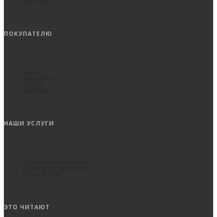
Контакты
ПОКУПАТЕЛЮ
Акции
Как купить
Оплата
Доставка
НАШИ УСЛУГИ
Распил пиломатериала
Резка металлоизделий
Резка стекла
ЭТО ЧИТАЮТ