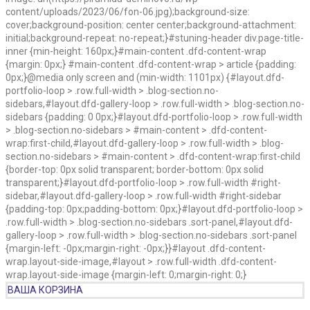
content/uploads/2023/06/fon-06.jpg);background-size:
cover;background-position: center center;background-attachment:
initial;background-repeat: no-repeat;}#stuning-header div.page-title-
inner {min-height: 160px;}#main-content .dfd-content-wrap
{margin: 0px;} #main-content .dfd-content-wrap > article {padding:
0px;}@media only screen and (min-width: 1101px) {#layout.dfd-
portfolio-loop > .row.full-width > .blog-section.no-
sidebars,#layout.dfd-gallery-loop > .row.full-width > .blog-section.no-
sidebars {padding: 0 0px;}#layout.dfd-portfolio-loop > .row.full-width
> .blog-section.no-sidebars > #main-content > .dfd-content-
wrap:first-child,#layout.dfd-gallery-loop > .row.full-width > .blog-
section.no-sidebars > #main-content > .dfd-content-wrap:first-child
{border-top: 0px solid transparent; border-bottom: 0px solid
transparent;}#layout.dfd-portfolio-loop > .row.full-width #right-
sidebar,#layout.dfd-gallery-loop > .row.full-width #right-sidebar
{padding-top: 0px;padding-bottom: 0px;}#layout.dfd-portfolio-loop >
.row.full-width > .blog-section.no-sidebars .sort-panel,#layout.dfd-
gallery-loop > .row.full-width > .blog-section.no-sidebars .sort-panel
{margin-left: -0px;margin-right: -0px;}}#layout .dfd-content-
wrap.layout-side-image,#layout > .row.full-width .dfd-content-
wrap.layout-side-image {margin-left: 0;margin-right: 0;}
ВАША КОРЗИНА