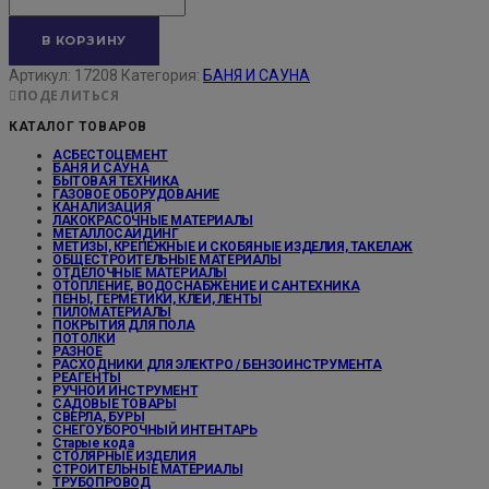
В КОРЗИНУ
Артикул:
17208
Категория:
БАНЯ И САУНА
ПОДЕЛИТЬСЯ
КАТАЛОГ ТОВАРОВ
АСБЕСТОЦЕМЕНТ
БАНЯ И САУНА
БЫТОВАЯ ТЕХНИКА
ГАЗОВОЕ ОБОРУДОВАНИЕ
КАНАЛИЗАЦИЯ
ЛАКОКРАСОЧНЫЕ МАТЕРИАЛЫ
МЕТАЛЛОСАЙДИНГ
МЕТИЗЫ, КРЕПЕЖНЫЕ И СКОБЯНЫЕ ИЗДЕЛИЯ, ТАКЕЛАЖ
ОБЩЕСТРОИТЕЛЬНЫЕ МАТЕРИАЛЫ
ОТДЕЛОЧНЫЕ МАТЕРИАЛЫ
ОТОПЛЕНИЕ, ВОДОСНАБЖЕНИЕ И САНТЕХНИКА
ПЕНЫ, ГЕРМЕТИКИ, КЛЕИ, ЛЕНТЫ
ПИЛОМАТЕРИАЛЫ
ПОКРЫТИЯ ДЛЯ ПОЛА
ПОТОЛКИ
РАЗНОЕ
РАСХОДНИКИ ДЛЯ ЭЛЕКТРО / БЕНЗОИНСТРУМЕНТА
РЕАГЕНТЫ
РУЧНОЙ ИНСТРУМЕНТ
САДОВЫЕ ТОВАРЫ
СВЕРЛА, БУРЫ
СНЕГОУБОРОЧНЫЙ ИНТЕНТАРЬ
Старые кода
СТОЛЯРНЫЕ ИЗДЕЛИЯ
СТРОИТЕЛЬНЫЕ МАТЕРИАЛЫ
ТРУБОПРОВОД