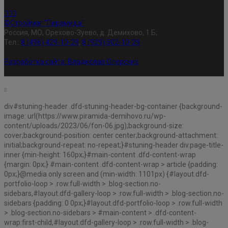
©Строймаг "Пирамида"
Россия, МО, Орехово-Зуево, д. Демихово, 1 Б;
Тел.:
8 (496) 429-10-29
,
8 (929) 502-10-29
Разработка сайта:
Владислав Олерских
div#stuning-header .dfd-stuning-header-bg-container {background-
image: url(https://www.piramida-demihovo.ru/wp-
content/uploads/2023/06/fon-06.jpg);background-size:
cover;background-position: center center;background-attachment:
initial;background-repeat: no-repeat;}#stuning-header div.page-title-
inner {min-height: 160px;}#main-content .dfd-content-wrap
{margin: 0px;} #main-content .dfd-content-wrap > article {padding:
0px;}@media only screen and (min-width: 1101px) {#layout.dfd-
portfolio-loop > .row.full-width > .blog-section.no-
sidebars,#layout.dfd-gallery-loop > .row.full-width > .blog-section.no-
sidebars {padding: 0 0px;}#layout.dfd-portfolio-loop > .row.full-width
> .blog-section.no-sidebars > #main-content > .dfd-content-
wrap:first-child,#layout.dfd-gallery-loop > .row.full-width > .blog-