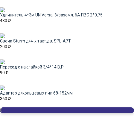
Удлинитель 4*3м UNIVersal б/заземл. 6А ПВС 2*0,75
480
₽
Свеча Sturm д/4-х такт.дв. SPL-А7T
200
₽
Переход с нак.гайкой 3/4*14 В.Р
90
₽
Адаптер д/кольцевых пил 68-152мм
360
₽
0