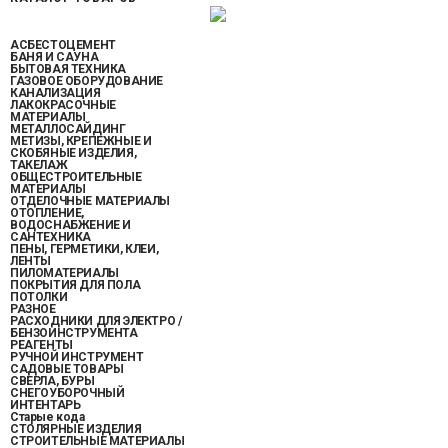
АСБЕСТОЦЕМЕНТ
БАНЯ И САУНА
БЫТОВАЯ ТЕХНИКА
ГАЗОВОЕ ОБОРУДОВАНИЕ
КАНАЛИЗАЦИЯ
ЛАКОКРАСОЧНЫЕ
МАТЕРИАЛЫ
МЕТАЛЛОСАЙДИНГ
МЕТИЗЫ, КРЕПЕЖНЫЕ И
СКОБЯНЫЕ ИЗДЕЛИЯ,
ТАКЕЛАЖ
ОБЩЕСТРОИТЕЛЬНЫЕ
МАТЕРИАЛЫ
ОТДЕЛОЧНЫЕ МАТЕРИАЛЫ
ОТОПЛЕНИЕ,
ВОДОСНАБЖЕНИЕ И
САНТЕХНИКА
ПЕНЫ, ГЕРМЕТИКИ, КЛЕИ,
ЛЕНТЫ
ПИЛОМАТЕРИАЛЫ
ПОКРЫТИЯ ДЛЯ ПОЛА
ПОТОЛКИ
РАЗНОЕ
РАСХОДНИКИ ДЛЯ ЭЛЕКТРО /
БЕНЗОИНСТРУМЕНТА
РЕАГЕНТЫ
РУЧНОЙ ИНСТРУМЕНТ
САДОВЫЕ ТОВАРЫ
СВЕРЛА, БУРЫ
СНЕГОУБОРОЧНЫЙ
ИНТЕНТАРЬ
Старые кода
СТОЛЯРНЫЕ ИЗДЕЛИЯ
СТРОИТЕЛЬНЫЕ МАТЕРИАЛЫ