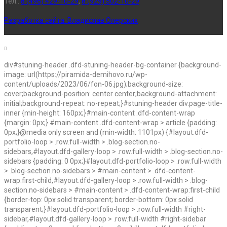
Тел.:
8 (496) 429-10-29
,
8 (929) 502-10-29
Разработка сайта:
Владислав Олерских
div#stuning-header .dfd-stuning-header-bg-container {background-
image: url(https://piramida-demihovo.ru/wp-
content/uploads/2023/06/fon-06.jpg);background-size:
cover;background-position: center center;background-attachment:
initial;background-repeat: no-repeat;}#stuning-header div.page-title-
inner {min-height: 160px;}#main-content .dfd-content-wrap
{margin: 0px;} #main-content .dfd-content-wrap > article {padding:
0px;}@media only screen and (min-width: 1101px) {#layout.dfd-
portfolio-loop > .row.full-width > .blog-section.no-
sidebars,#layout.dfd-gallery-loop > .row.full-width > .blog-section.no-
sidebars {padding: 0 0px;}#layout.dfd-portfolio-loop > .row.full-width
> .blog-section.no-sidebars > #main-content > .dfd-content-
wrap:first-child,#layout.dfd-gallery-loop > .row.full-width > .blog-
section.no-sidebars > #main-content > .dfd-content-wrap:first-child
{border-top: 0px solid transparent; border-bottom: 0px solid
transparent;}#layout.dfd-portfolio-loop > .row.full-width #right-
sidebar,#layout.dfd-gallery-loop > .row.full-width #right-sidebar