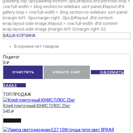
{padding-top: 0px;padding-bottom: 0px;}#layout.dfd-portfolio-loop >
.row.full-width > .blog-section.no-sidebars .sort-panel,#layout.dfd-
gallery-loop > .row.full-width > .blog-section.no-sidebars .sort-panel
{margin-left: -0px;margin-right: -0px;}}#layout .dfd-content-
wrap.layout-side-image,#layout > .row.full-width .dfd-content-
wrap.layout-side-image {margin-left: 0;margin-right: 0;}
ВАША КОРЗИНА
В корзине нет товаров.
Подитог:
0
₽
ОЧИСТИТЬ
UPDATE CART
ОФОРМИТЬ
ЗАКАЗ
ТОП ПРОДАЖ
Клей плиточный ЮНИС ПЛЮС 25кг
545
₽