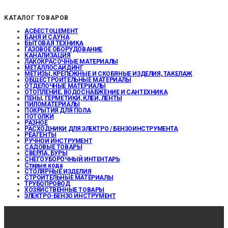
КАТАЛОГ ТОВАРОВ
АСБЕСТОЦЕМЕНТ
БАНЯ И САУНА
БЫТОВАЯ ТЕХНИКА
ГАЗОВОЕ ОБОРУДОВАНИЕ
КАНАЛИЗАЦИЯ
ЛАКОКРАСОЧНЫЕ МАТЕРИАЛЫ
МЕТАЛЛОСАЙДИНГ
МЕТИЗЫ, КРЕПЕЖНЫЕ И СКОБЯНЫЕ ИЗДЕЛИЯ, ТАКЕЛАЖ
ОБЩЕСТРОИТЕЛЬНЫЕ МАТЕРИАЛЫ
ОТДЕЛОЧНЫЕ МАТЕРИАЛЫ
ОТОПЛЕНИЕ, ВОДОСНАБЖЕНИЕ И САНТЕХНИКА
ПЕНЫ, ГЕРМЕТИКИ, КЛЕИ, ЛЕНТЫ
ПИЛОМАТЕРИАЛЫ
ПОКРЫТИЯ ДЛЯ ПОЛА
ПОТОЛКИ
РАЗНОЕ
РАСХОДНИКИ ДЛЯ ЭЛЕКТРО / БЕНЗОИНСТРУМЕНТА
РЕАГЕНТЫ
РУЧНОЙ ИНСТРУМЕНТ
САДОВЫЕ ТОВАРЫ
СВЕРЛА, БУРЫ
СНЕГОУБОРОЧНЫЙ ИНТЕНТАРЬ
Старые кода
СТОЛЯРНЫЕ ИЗДЕЛИЯ
СТРОИТЕЛЬНЫЕ МАТЕРИАЛЫ
ТРУБОПРОВОД
ХОЗЯЙСТВЕННЫЕ ТОВАРЫ
ЭЛЕКТРО-БЕНЗО ИНСТРУМЕНТ