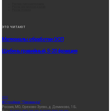
Распил пиломатериала
Резка металлоизделий
Резка стекла
ЭТО ЧИТАЮТ
Материалы обработки ОСП
Щебень гравийный, 5-20 фракция
©Строймаг "Пирамида"
Россия, МО, Орехово-Зуево, д. Демихово, 1 Б;