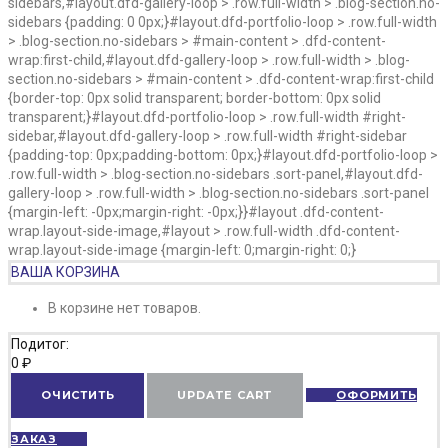
sidebars,#layout.dfd-gallery-loop > .row.full-width > .blog-section.no-
sidebars {padding: 0 0px;}#layout.dfd-portfolio-loop > .row.full-width
> .blog-section.no-sidebars > #main-content > .dfd-content-
wrap:first-child,#layout.dfd-gallery-loop > .row.full-width > .blog-
section.no-sidebars > #main-content > .dfd-content-wrap:first-child
{border-top: 0px solid transparent; border-bottom: 0px solid
transparent;}#layout.dfd-portfolio-loop > .row.full-width #right-
sidebar,#layout.dfd-gallery-loop > .row.full-width #right-sidebar
{padding-top: 0px;padding-bottom: 0px;}#layout.dfd-portfolio-loop >
.row.full-width > .blog-section.no-sidebars .sort-panel,#layout.dfd-
gallery-loop > .row.full-width > .blog-section.no-sidebars .sort-panel
{margin-left: -0px;margin-right: -0px;}}#layout .dfd-content-
wrap.layout-side-image,#layout > .row.full-width .dfd-content-
wrap.layout-side-image {margin-left: 0;margin-right: 0;}
ВАША КОРЗИНА
В корзине нет товаров.
Подитог:
0
₽
ОЧИСТИТЬ
UPDATE CART
ОФОРМИТЬ
ЗАКАЗ