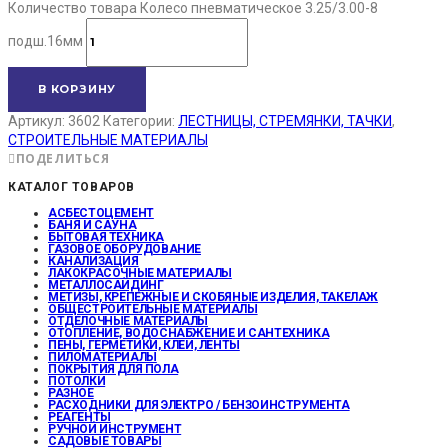
Количество товара Колесо пневматическое 3.25/3.00-8
подш.16мм
В КОРЗИНУ
Артикул:
3602
Категории:
ЛЕСТНИЦЫ, СТРЕМЯНКИ, ТАЧКИ
,
СТРОИТЕЛЬНЫЕ МАТЕРИАЛЫ
ПОДЕЛИТЬСЯ
КАТАЛОГ ТОВАРОВ
АСБЕСТОЦЕМЕНТ
БАНЯ И САУНА
БЫТОВАЯ ТЕХНИКА
ГАЗОВОЕ ОБОРУДОВАНИЕ
КАНАЛИЗАЦИЯ
ЛАКОКРАСОЧНЫЕ МАТЕРИАЛЫ
МЕТАЛЛОСАЙДИНГ
МЕТИЗЫ, КРЕПЕЖНЫЕ И СКОБЯНЫЕ ИЗДЕЛИЯ, ТАКЕЛАЖ
ОБЩЕСТРОИТЕЛЬНЫЕ МАТЕРИАЛЫ
ОТДЕЛОЧНЫЕ МАТЕРИАЛЫ
ОТОПЛЕНИЕ, ВОДОСНАБЖЕНИЕ И САНТЕХНИКА
ПЕНЫ, ГЕРМЕТИКИ, КЛЕИ, ЛЕНТЫ
ПИЛОМАТЕРИАЛЫ
ПОКРЫТИЯ ДЛЯ ПОЛА
ПОТОЛКИ
РАЗНОЕ
РАСХОДНИКИ ДЛЯ ЭЛЕКТРО / БЕНЗОИНСТРУМЕНТА
РЕАГЕНТЫ
РУЧНОЙ ИНСТРУМЕНТ
САДОВЫЕ ТОВАРЫ