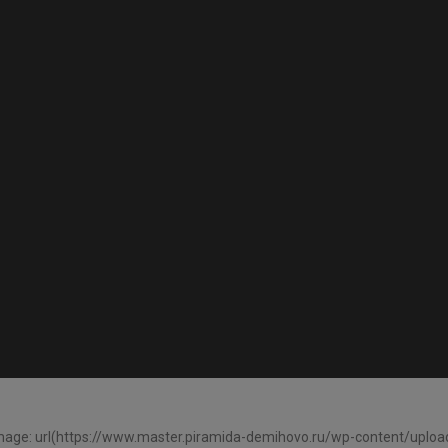
mage: url(https://www.master.piramida-demihovo.ru/wp-content/upload