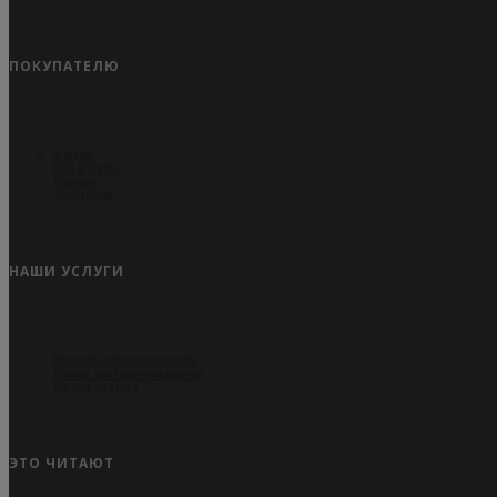
ПОКУПАТЕЛЮ
Акции
Как купить
Оплата
Доставка
НАШИ УСЛУГИ
Распил пиломатериала
Резка металлоизделий
Резка стекла
ЭТО ЧИТАЮТ