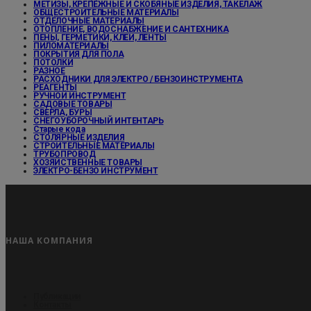
МЕТИЗЫ, КРЕПЕЖНЫЕ И СКОБЯНЫЕ ИЗДЕЛИЯ, ТАКЕЛАЖ
ОБЩЕСТРОИТЕЛЬНЫЕ МАТЕРИАЛЫ
ОТДЕЛОЧНЫЕ МАТЕРИАЛЫ
ОТОПЛЕНИЕ, ВОДОСНАБЖЕНИЕ И САНТЕХНИКА
ПЕНЫ, ГЕРМЕТИКИ, КЛЕИ, ЛЕНТЫ
ПИЛОМАТЕРИАЛЫ
ПОКРЫТИЯ ДЛЯ ПОЛА
ПОТОЛКИ
РАЗНОЕ
РАСХОДНИКИ ДЛЯ ЭЛЕКТРО / БЕНЗОИНСТРУМЕНТА
РЕАГЕНТЫ
РУЧНОЙ ИНСТРУМЕНТ
САДОВЫЕ ТОВАРЫ
СВЕРЛА, БУРЫ
СНЕГОУБОРОЧНЫЙ ИНТЕНТАРЬ
Старые кода
СТОЛЯРНЫЕ ИЗДЕЛИЯ
СТРОИТЕЛЬНЫЕ МАТЕРИАЛЫ
ТРУБОПРОВОД
ХОЗЯЙСТВЕННЫЕ ТОВАРЫ
ЭЛЕКТРО-БЕНЗО ИНСТРУМЕНТ
НАША КОМПАНИЯ
Публикации
Контакты