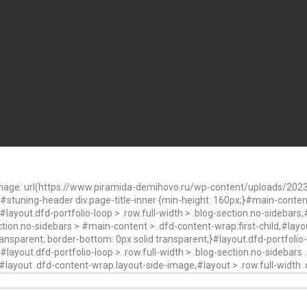
mage: url(https://www.piramida-demihovo.ru/wp-content/uploads/2023/
}#stuning-header div.page-title-inner {min-height: 160px;}#main-conte
ayout.dfd-portfolio-loop > .row.full-width > .blog-section.no-sidebars,#
ection.no-sidebars > #main-content > .dfd-content-wrap:first-child,#layou
ransparent; border-bottom: 0px solid transparent;}#layout.dfd-portfolio-l
layout.dfd-portfolio-loop > .row.full-width > .blog-section.no-sidebars .s
}}#layout .dfd-content-wrap.layout-side-image,#layout > .row.full-width 