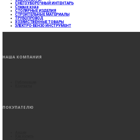
СНЕГОУБОРОЧНЫЙ ИНТЕНТАРЬ
Старые кода
СТОЛЯРНЫЕ ИЗДЕЛИЯ
СТРОИТЕЛЬНЫЕ МАТЕРИАЛЫ
ТРУБОПРОВОД
ХОЗЯЙСТВЕННЫЕ ТОВАРЫ
ЭЛЕКТРО-БЕНЗО ИНСТРУМЕНТ
НАША КОМПАНИЯ
Публикации
Контакты
ПОКУПАТЕЛЮ
Акции
Как купить
Оплата