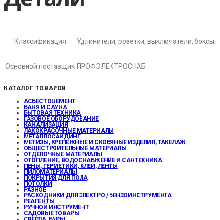
Классификация
Удлинители, розетки, выключатели, боксы
Основной поставщик
ПРОФЭЛЕКТРОСНАБ
КАТАЛОГ ТОВАРОВ
АСБЕСТОЦЕМЕНТ
БАНЯ И САУНА
БЫТОВАЯ ТЕХНИКА
ГАЗОВОЕ ОБОРУДОВАНИЕ
КАНАЛИЗАЦИЯ
ЛАКОКРАСОЧНЫЕ МАТЕРИАЛЫ
МЕТАЛЛОСАЙДИНГ
МЕТИЗЫ, КРЕПЕЖНЫЕ И СКОБЯНЫЕ ИЗДЕЛИЯ, ТАКЕЛАЖ
ОБЩЕСТРОИТЕЛЬНЫЕ МАТЕРИАЛЫ
ОТДЕЛОЧНЫЕ МАТЕРИАЛЫ
ОТОПЛЕНИЕ, ВОДОСНАБЖЕНИЕ И САНТЕХНИКА
ПЕНЫ, ГЕРМЕТИКИ, КЛЕИ, ЛЕНТЫ
ПИЛОМАТЕРИАЛЫ
ПОКРЫТИЯ ДЛЯ ПОЛА
ПОТОЛКИ
РАЗНОЕ
РАСХОДНИКИ ДЛЯ ЭЛЕКТРО / БЕНЗОИНСТРУМЕНТА
РЕАГЕНТЫ
РУЧНОЙ ИНСТРУМЕНТ
САДОВЫЕ ТОВАРЫ
СВЕРЛА, БУРЫ