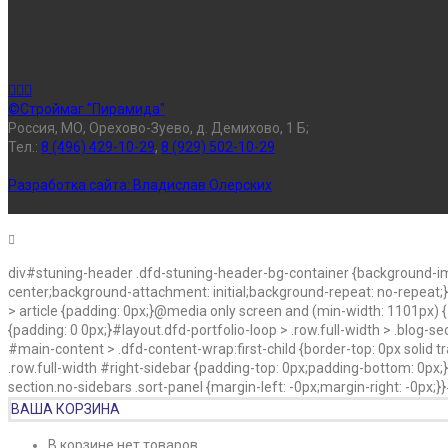
©Строймаг "Пирамида"
Россия, МО, Орехово-Зуево, д. Демихово, 1 Б;
Тел.:
8 (496) 429-10-29
,
8 (929) 502-10-29
Разработка сайта:
Владислав Олерских
div#stuning-header .dfd-stuning-header-bg-container {background-i
center;background-attachment: initial;background-repeat: no-repeat;
> article {padding: 0px;}@media only screen and (min-width: 1101px) {#l
{padding: 0 0px;}#layout.dfd-portfolio-loop > .row.full-width > .blog-s
#main-content > .dfd-content-wrap:first-child {border-top: 0px solid t
.row.full-width #right-sidebar {padding-top: 0px;padding-bottom: 0px;}#
section.no-sidebars .sort-panel {margin-left: -0px;margin-right: -0px;
ВАША КОРЗИНА
В корзине нет товаров.