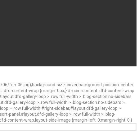
06/fon-06.jpg);background-size: cover;background-position: center
nt .dfd-content-wrap {margin: 0px;} #main-content .dfd-content-wrap
layout.dfd-gallery-loop > .row.full-width > .blog-section.no-sidebars
t.dfd-gallery-loop > .row.full-width > .blog-section.no-sidebars >
oop > .row.full-width #right-sidebar,#layout.dfd-gallery-loop >
ort-panel,#layout.dfd-gallery-loop > .row.full-width > .blog-
.dfd-content-wrap.layout-side-image {margin-left: 0;margin-right: 0;}