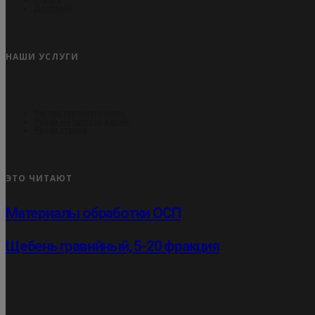
Доставка
НАШИ УСЛУГИ
Распил пиломатериала
Резка металлоизделий
Резка стекла
ЭТО ЧИТАЮТ
Материалы обработки ОСП
Щебень гравийный, 5-20 фракция