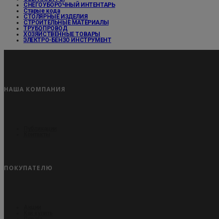
СНЕГОУБОРОЧНЫЙ ИНТЕНТАРЬ
Старые кода
СТОЛЯРНЫЕ ИЗДЕЛИЯ
СТРОИТЕЛЬНЫЕ МАТЕРИАЛЫ
ТРУБОПРОВОД
ХОЗЯЙСТВЕННЫЕ ТОВАРЫ
ЭЛЕКТРО-БЕНЗО ИНСТРУМЕНТ
НАША КОМПАНИЯ
Публикации
Контакты
ПОКУПАТЕЛЮ
Акции
Как купить
Оплата