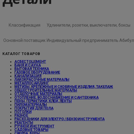
Классификация
Удлинители, розетки, выключатели, боксы
Основной поставщик
Индивидуальный предприниматель Абибул
КАТАЛОГ ТОВАРОВ
АСБЕСТОЦЕМЕНТ
БАНЯ И САУНА
БЫТОВАЯ ТЕХНИКА
ГАЗОВОЕ ОБОРУДОВАНИЕ
КАНАЛИЗАЦИЯ
ЛАКОКРАСОЧНЫЕ МАТЕРИАЛЫ
МЕТАЛЛОСАЙДИНГ
МЕТИЗЫ, КРЕПЕЖНЫЕ И СКОБЯНЫЕ ИЗДЕЛИЯ, ТАКЕЛАЖ
ОБЩЕСТРОИТЕЛЬНЫЕ МАТЕРИАЛЫ
ОТДЕЛОЧНЫЕ МАТЕРИАЛЫ
ОТОПЛЕНИЕ, ВОДОСНАБЖЕНИЕ И САНТЕХНИКА
ПЕНЫ, ГЕРМЕТИКИ, КЛЕИ, ЛЕНТЫ
ПИЛОМАТЕРИАЛЫ
ПОКРЫТИЯ ДЛЯ ПОЛА
ПОТОЛКИ
РАЗНОЕ
РАСХОДНИКИ ДЛЯ ЭЛЕКТРО / БЕНЗОИНСТРУМЕНТА
РЕАГЕНТЫ
РУЧНОЙ ИНСТРУМЕНТ
САДОВЫЕ ТОВАРЫ
СВЕРЛА, БУРЫ