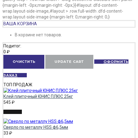
{margin-left: -0px;margin-right: -0px;}}#layout .dfd-content-
wrap.layout-side-image,#layout > .row.full-width .dfd-content-
wrap.layout-side-image {margin-left: 0;margin-right: 0;}
ВАША КОРЗИНА
В корзине нет товаров.
Подитог:
0
₽
ОЧИСТИТЬ
UPDATE CART
ОФОРМИТЬ
ЗАКАЗ
ТОП ПРОДАЖ
Клей плиточный ЮНИС ПЛЮС 25кг
545
₽
Сверло по металлу HSS ф6,5мм
33
₽