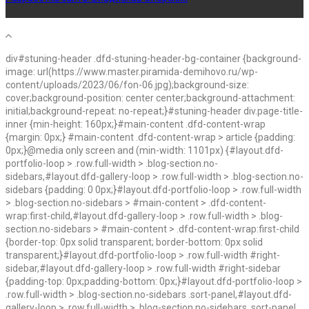
div#stuning-header .dfd-stuning-header-bg-container {background-
image: url(https://www.master.piramida-demihovo.ru/wp-
content/uploads/2023/06/fon-06.jpg);background-size:
cover;background-position: center center;background-attachment:
initial;background-repeat: no-repeat;}#stuning-header div.page-title-
inner {min-height: 160px;}#main-content .dfd-content-wrap
{margin: 0px;} #main-content .dfd-content-wrap > article {padding:
0px;}@media only screen and (min-width: 1101px) {#layout.dfd-
portfolio-loop > .row.full-width > .blog-section.no-
sidebars,#layout.dfd-gallery-loop > .row.full-width > .blog-section.no-
sidebars {padding: 0 0px;}#layout.dfd-portfolio-loop > .row.full-width
> .blog-section.no-sidebars > #main-content > .dfd-content-
wrap:first-child,#layout.dfd-gallery-loop > .row.full-width > .blog-
section.no-sidebars > #main-content > .dfd-content-wrap:first-child
{border-top: 0px solid transparent; border-bottom: 0px solid
transparent;}#layout.dfd-portfolio-loop > .row.full-width #right-
sidebar,#layout.dfd-gallery-loop > .row.full-width #right-sidebar
{padding-top: 0px;padding-bottom: 0px;}#layout.dfd-portfolio-loop >
.row.full-width > .blog-section.no-sidebars .sort-panel,#layout.dfd-
gallery-loop > .row.full-width > .blog-section.no-sidebars .sort-panel