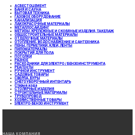
АСБЕСТОЦЕМЕНТ
БАНЯ И САУНА
БЫТОВАЯ ТЕХНИКА
ГАЗОВОЕ ОБОРУДОВАНИЕ
КАНАЛИЗАЦИЯ
ЛАКОКРАСОЧНЫЕ МАТЕРИАЛЫ
МЕТАЛЛОСАЙДИНГ
МЕТИЗЫ, КРЕПЕЖНЫЕ И СКОБЯНЫЕ ИЗДЕЛИЯ, ТАКЕЛАЖ
ОБЩЕСТРОИТЕЛЬНЫЕ МАТЕРИАЛЫ
ОТДЕЛОЧНЫЕ МАТЕРИАЛЫ
ОТОПЛЕНИЕ, ВОДОСНАБЖЕНИЕ И САНТЕХНИКА
ПЕНЫ, ГЕРМЕТИКИ, КЛЕИ, ЛЕНТЫ
ПИЛОМАТЕРИАЛЫ
ПОКРЫТИЯ ДЛЯ ПОЛА
ПОТОЛКИ
РАЗНОЕ
РАСХОДНИКИ ДЛЯ ЭЛЕКТРО / БЕНЗОИНСТРУМЕНТА
РЕАГЕНТЫ
РУЧНОЙ ИНСТРУМЕНТ
САДОВЫЕ ТОВАРЫ
СВЕРЛА, БУРЫ
СНЕГОУБОРОЧНЫЙ ИНТЕНТАРЬ
Старые кода
СТОЛЯРНЫЕ ИЗДЕЛИЯ
СТРОИТЕЛЬНЫЕ МАТЕРИАЛЫ
ТРУБОПРОВОД
ХОЗЯЙСТВЕННЫЕ ТОВАРЫ
ЭЛЕКТРО-БЕНЗО ИНСТРУМЕНТ
НАША КОМПАНИЯ