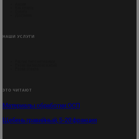
Акции
Как купить
Оплата
Доставка
НАШИ УСЛУГИ
Распил пиломатериала
Резка металлоизделий
Резка стекла
ЭТО ЧИТАЮТ
Материалы обработки ОСП
Щебень гравийный, 5-20 фракция