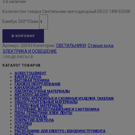
3 в наличии
Количество товара Светильник светодиодный DECO 18W 6500К
Бамбук 260*55мм
В КОРЗИНУ
Артикул:
20693
Категории:
СВЕТИЛЬНИКИ
,
Старые кода
,
ЭЛЕКТРИКА И ОСВЕЩЕНИЕ
ПОДЕЛИТЬСЯ
КАТАЛОГ ТОВАРОВ
АСБЕСТОЦЕМЕНТ
БАНЯ И САУНА
БЫТОВАЯ ТЕХНИКА
ГАЗОВОЕ ОБОРУДОВАНИЕ
КАНАЛИЗАЦИЯ
ЛАКОКРАСОЧНЫЕ МАТЕРИАЛЫ
МЕТАЛЛОСАЙДИНГ
МЕТИЗЫ, КРЕПЕЖНЫЕ И СКОБЯНЫЕ ИЗДЕЛИЯ, ТАКЕЛАЖ
ОБЩЕСТРОИТЕЛЬНЫЕ МАТЕРИАЛЫ
ОТДЕЛОЧНЫЕ МАТЕРИАЛЫ
ОТОПЛЕНИЕ, ВОДОСНАБЖЕНИЕ И САНТЕХНИКА
ПЕНЫ, ГЕРМЕТИКИ, КЛЕИ, ЛЕНТЫ
ПИЛОМАТЕРИАЛЫ
ПОКРЫТИЯ ДЛЯ ПОЛА
ПОТОЛКИ
РАЗНОЕ
РАСХОДНИКИ ДЛЯ ЭЛЕКТРО / БЕНЗОИНСТРУМЕНТА
РЕАГЕНТЫ