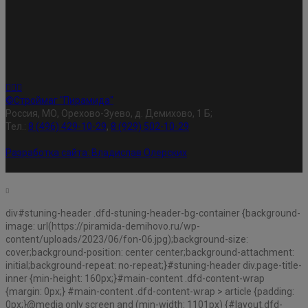
©Строймаг "Пирамида"
Россия, МО, Орехово-Зуево, д. Демихово, 1 Б;
Тел.:
8 (496) 429-10-29
,
8 (929) 502-10-29
Разработка сайта:
Владислав Олерских
div#stuning-header .dfd-stuning-header-bg-container {background-
image: url(https://piramida-demihovo.ru/wp-
content/uploads/2023/06/fon-06.jpg);background-size:
cover;background-position: center center;background-attachment:
initial;background-repeat: no-repeat;}#stuning-header div.page-title-
inner {min-height: 160px;}#main-content .dfd-content-wrap
{margin: 0px;} #main-content .dfd-content-wrap > article {padding:
0px;}@media only screen and (min-width: 1101px) {#layout.dfd-