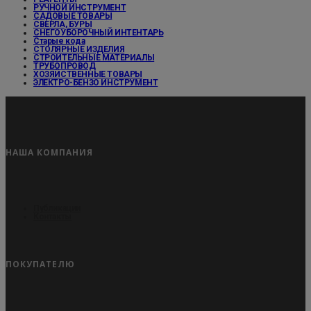
РУЧНОЙ ИНСТРУМЕНТ
САДОВЫЕ ТОВАРЫ
СВЕРЛА, БУРЫ
СНЕГОУБОРОЧНЫЙ ИНТЕНТАРЬ
Старые кода
СТОЛЯРНЫЕ ИЗДЕЛИЯ
СТРОИТЕЛЬНЫЕ МАТЕРИАЛЫ
ТРУБОПРОВОД
ХОЗЯЙСТВЕННЫЕ ТОВАРЫ
ЭЛЕКТРО-БЕНЗО ИНСТРУМЕНТ
НАША КОМПАНИЯ
Публикации
Контакты
ПОКУПАТЕЛЮ