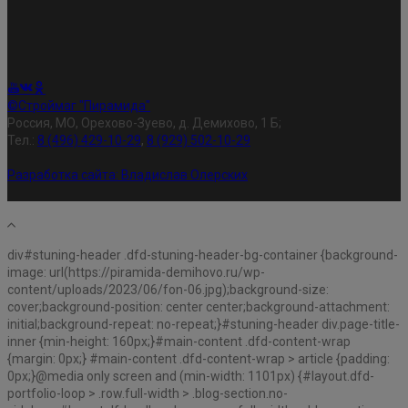
©Строймаг "Пирамида"
Россия, МО, Орехово-Зуево, д. Демихово, 1 Б;
Тел.:
8 (496) 429-10-29
,
8 (929) 502-10-29
Разработка сайта:
Владислав Олерских
div#stuning-header .dfd-stuning-header-bg-container {background-
image: url(https://piramida-demihovo.ru/wp-
content/uploads/2023/06/fon-06.jpg);background-size:
cover;background-position: center center;background-attachment:
initial;background-repeat: no-repeat;}#stuning-header div.page-title-
inner {min-height: 160px;}#main-content .dfd-content-wrap
{margin: 0px;} #main-content .dfd-content-wrap > article {padding:
0px;}@media only screen and (min-width: 1101px) {#layout.dfd-
portfolio-loop > .row.full-width > .blog-section.no-