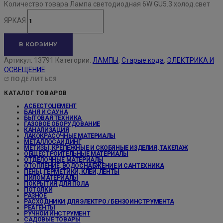
Количество товара Лампа светодиодная 6W GU5.3 холод.свет
ЯРКАЯ
В КОРЗИНУ
Артикул:
13791
Категории:
ЛАМПЫ
,
Старые кода
,
ЭЛЕКТРИКА И
ОСВЕЩЕНИЕ
ПОДЕЛИТЬСЯ
КАТАЛОГ ТОВАРОВ
АСБЕСТОЦЕМЕНТ
БАНЯ И САУНА
БЫТОВАЯ ТЕХНИКА
ГАЗОВОЕ ОБОРУДОВАНИЕ
КАНАЛИЗАЦИЯ
ЛАКОКРАСОЧНЫЕ МАТЕРИАЛЫ
МЕТАЛЛОСАЙДИНГ
МЕТИЗЫ, КРЕПЕЖНЫЕ И СКОБЯНЫЕ ИЗДЕЛИЯ, ТАКЕЛАЖ
ОБЩЕСТРОИТЕЛЬНЫЕ МАТЕРИАЛЫ
ОТДЕЛОЧНЫЕ МАТЕРИАЛЫ
ОТОПЛЕНИЕ, ВОДОСНАБЖЕНИЕ И САНТЕХНИКА
ПЕНЫ, ГЕРМЕТИКИ, КЛЕИ, ЛЕНТЫ
ПИЛОМАТЕРИАЛЫ
ПОКРЫТИЯ ДЛЯ ПОЛА
ПОТОЛКИ
РАЗНОЕ
РАСХОДНИКИ ДЛЯ ЭЛЕКТРО / БЕНЗОИНСТРУМЕНТА
РЕАГЕНТЫ
РУЧНОЙ ИНСТРУМЕНТ
САДОВЫЕ ТОВАРЫ