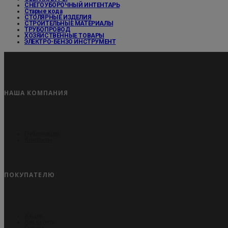
СНЕГОУБОРОЧНЫЙ ИНТЕНТАРЬ
Старые кода
СТОЛЯРНЫЕ ИЗДЕЛИЯ
СТРОИТЕЛЬНЫЕ МАТЕРИАЛЫ
ТРУБОПРОВОД
ХОЗЯЙСТВЕННЫЕ ТОВАРЫ
ЭЛЕКТРО-БЕНЗО ИНСТРУМЕНТ
НАША КОМПАНИЯ
Публикации
Контакты
ПОКУПАТЕЛЮ
Акции
Как купить
Оплата