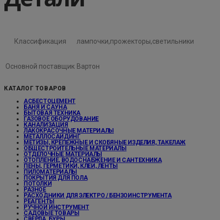
Классификация
лампочки,прожекторы,светильники
Основной поставщик
Вартон
КАТАЛОГ ТОВАРОВ
АСБЕСТОЦЕМЕНТ
БАНЯ И САУНА
БЫТОВАЯ ТЕХНИКА
ГАЗОВОЕ ОБОРУДОВАНИЕ
КАНАЛИЗАЦИЯ
ЛАКОКРАСОЧНЫЕ МАТЕРИАЛЫ
МЕТАЛЛОСАЙДИНГ
МЕТИЗЫ, КРЕПЕЖНЫЕ И СКОБЯНЫЕ ИЗДЕЛИЯ, ТАКЕЛАЖ
ОБЩЕСТРОИТЕЛЬНЫЕ МАТЕРИАЛЫ
ОТДЕЛОЧНЫЕ МАТЕРИАЛЫ
ОТОПЛЕНИЕ, ВОДОСНАБЖЕНИЕ И САНТЕХНИКА
ПЕНЫ, ГЕРМЕТИКИ, КЛЕИ, ЛЕНТЫ
ПИЛОМАТЕРИАЛЫ
ПОКРЫТИЯ ДЛЯ ПОЛА
ПОТОЛКИ
РАЗНОЕ
РАСХОДНИКИ ДЛЯ ЭЛЕКТРО / БЕНЗОИНСТРУМЕНТА
РЕАГЕНТЫ
РУЧНОЙ ИНСТРУМЕНТ
САДОВЫЕ ТОВАРЫ
СВЕРЛА, БУРЫ