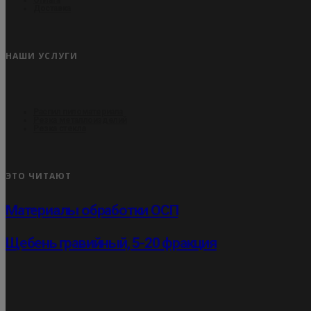
Доставка
НАШИ УСЛУГИ
Распил пиломатериала
Резка металлоизделий
Резка стекла
ЭТО ЧИТАЮТ
Материалы обработки ОСП
Щебень гравийный, 5-20 фракция