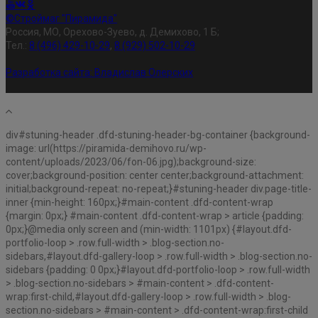
©Строймаг "Пирамида"
Россия, МО, Орехово-Зуево, д. Демихово, 1 Б;
Тел.:
8 (496) 429-10-29
,
8 (929) 502-10-29
Разработка сайта:
Владислав Олерских
div#stuning-header .dfd-stuning-header-bg-container {background-
image: url(https://piramida-demihovo.ru/wp-
content/uploads/2023/06/fon-06.jpg);background-size:
cover;background-position: center center;background-attachment:
initial;background-repeat: no-repeat;}#stuning-header div.page-title-
inner {min-height: 160px;}#main-content .dfd-content-wrap
{margin: 0px;} #main-content .dfd-content-wrap > article {padding:
0px;}@media only screen and (min-width: 1101px) {#layout.dfd-
portfolio-loop > .row.full-width > .blog-section.no-
sidebars,#layout.dfd-gallery-loop > .row.full-width > .blog-section.no-
sidebars {padding: 0 0px;}#layout.dfd-portfolio-loop > .row.full-width
> .blog-section.no-sidebars > #main-content > .dfd-content-
wrap:first-child,#layout.dfd-gallery-loop > .row.full-width > .blog-
section.no-sidebars > #main-content > .dfd-content-wrap:first-child