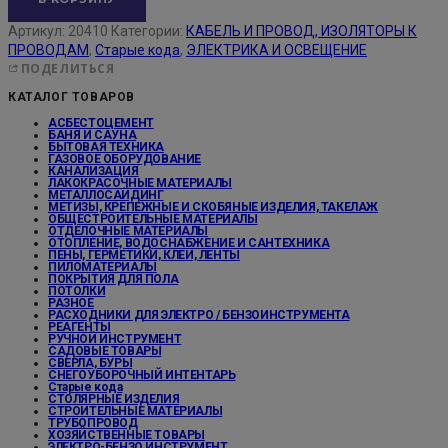
Артикул:
20410
Категории:
КАБЕЛЬ И ПРОВОД, ИЗОЛЯТОРЫ К
ПРОВОДАМ
,
Старые кода
,
ЭЛЕКТРИКА И ОСВЕЩЕНИЕ
ПОДЕЛИТЬСЯ
КАТАЛОГ ТОВАРОВ
АСБЕСТОЦЕМЕНТ
БАНЯ И САУНА
БЫТОВАЯ ТЕХНИКА
ГАЗОВОЕ ОБОРУДОВАНИЕ
КАНАЛИЗАЦИЯ
ЛАКОКРАСОЧНЫЕ МАТЕРИАЛЫ
МЕТАЛЛОСАЙДИНГ
МЕТИЗЫ, КРЕПЕЖНЫЕ И СКОБЯНЫЕ ИЗДЕЛИЯ, ТАКЕЛАЖ
ОБЩЕСТРОИТЕЛЬНЫЕ МАТЕРИАЛЫ
ОТДЕЛОЧНЫЕ МАТЕРИАЛЫ
ОТОПЛЕНИЕ, ВОДОСНАБЖЕНИЕ И САНТЕХНИКА
ПЕНЫ, ГЕРМЕТИКИ, КЛЕИ, ЛЕНТЫ
ПИЛОМАТЕРИАЛЫ
ПОКРЫТИЯ ДЛЯ ПОЛА
ПОТОЛКИ
РАЗНОЕ
РАСХОДНИКИ ДЛЯ ЭЛЕКТРО / БЕНЗОИНСТРУМЕНТА
РЕАГЕНТЫ
РУЧНОЙ ИНСТРУМЕНТ
САДОВЫЕ ТОВАРЫ
СВЕРЛА, БУРЫ
СНЕГОУБОРОЧНЫЙ ИНТЕНТАРЬ
Старые кода
СТОЛЯРНЫЕ ИЗДЕЛИЯ
СТРОИТЕЛЬНЫЕ МАТЕРИАЛЫ
ТРУБОПРОВОД
ХОЗЯЙСТВЕННЫЕ ТОВАРЫ
ЭЛЕКТРО-БЕНЗО ИНСТРУМЕНТ