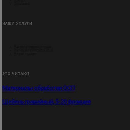
Доставка
НАШИ УСЛУГИ
Распил пиломатериала
Резка металлоизделий
Резка стекла
ЭТО ЧИТАЮТ
Материалы обработки ОСП
Щебень гравийный, 5-20 фракция