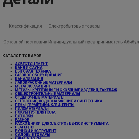
Классификация
Электробытовые товары
Основной поставщик
Индивидуальный предприниматель Абибул
КАТАЛОГ ТОВАРОВ
АСБЕСТОЦЕМЕНТ
БАНЯ И САУНА
БЫТОВАЯ ТЕХНИКА
ГАЗОВОЕ ОБОРУДОВАНИЕ
КАНАЛИЗАЦИЯ
ЛАКОКРАСОЧНЫЕ МАТЕРИАЛЫ
МЕТАЛЛОСАЙДИНГ
МЕТИЗЫ, КРЕПЕЖНЫЕ И СКОБЯНЫЕ ИЗДЕЛИЯ, ТАКЕЛАЖ
ОБЩЕСТРОИТЕЛЬНЫЕ МАТЕРИАЛЫ
ОТДЕЛОЧНЫЕ МАТЕРИАЛЫ
ОТОПЛЕНИЕ, ВОДОСНАБЖЕНИЕ И САНТЕХНИКА
ПЕНЫ, ГЕРМЕТИКИ, КЛЕИ, ЛЕНТЫ
ПИЛОМАТЕРИАЛЫ
ПОКРЫТИЯ ДЛЯ ПОЛА
ПОТОЛКИ
РАЗНОЕ
РАСХОДНИКИ ДЛЯ ЭЛЕКТРО / БЕНЗОИНСТРУМЕНТА
РЕАГЕНТЫ
РУЧНОЙ ИНСТРУМЕНТ
САДОВЫЕ ТОВАРЫ
СВЕРЛА, БУРЫ