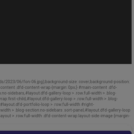
s/2023/06/fon-06.jpg);background-size: cover;background-position:
-content .dfd-content-wrap {margin: 0px;} #main-content .dfd-
no-sidebars,#layout.dfd-gallery-loop > .row.full-width > .blog-
p:first-child,#layout.dfd-gallery-loop > .row.full-width > .blog-
layout.dfd-portfolio-loop > .row.full-width #right-
-width > .blog-section.no-sidebars .sort-panel,#layout.dfd-gallery-loop
#layout > .row.full-width .dfd-content-wrap.layout-side-image {margin-