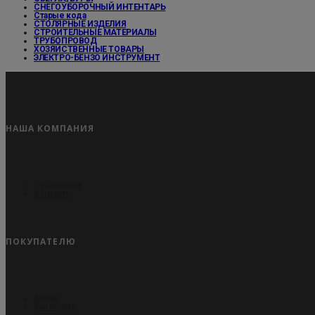
СНЕГОУБОРОЧНЫЙ ИНТЕНТАРЬ
Старые кода
СТОЛЯРНЫЕ ИЗДЕЛИЯ
СТРОИТЕЛЬНЫЕ МАТЕРИАЛЫ
ТРУБОПРОВОД
ХОЗЯЙСТВЕННЫЕ ТОВАРЫ
ЭЛЕКТРО-БЕНЗО ИНСТРУМЕНТ
НАША КОМПАНИЯ
Публикации
Контакты
ПОКУПАТЕЛЮ
Акции
Как купить
Оплата