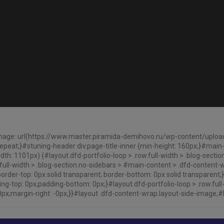
mage: url(https://www.master.piramida-demihovo.ru/wp-content/upload
epeat;}#stuning-header div.page-title-inner {min-height: 160px;}#main
h: 1101px) {#layout.dfd-portfolio-loop > .row.full-width > .blog-section.
full-width > .blog-section.no-sidebars > #main-content > .dfd-content-wra
order-top: 0px solid transparent; border-bottom: 0px solid transparent;}#
ing-top: 0px;padding-bottom: 0px;}#layout.dfd-portfolio-loop > .row.full
: -0px;margin-right: -0px;}}#layout .dfd-content-wrap.layout-side-image,