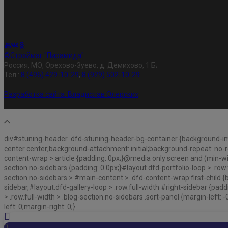
©Строймаг "Пирамида"
Россия, МО, Орехово-Зуево, д. Демихово, 1 Б;
Тел.:
8 (496) 429-10-29
,
8 (929) 502-10-29
Разработка сайта:
Владислав Олерских
div#stuning-header .dfd-stuning-header-bg-container {background-i
center center;background-attachment: initial;background-repeat: no-r
content-wrap > article {padding: 0px;}@media only screen and (min-widt
section.no-sidebars {padding: 0 0px;}#layout.dfd-portfolio-loop > .row.
section.no-sidebars > #main-content > .dfd-content-wrap:first-child {b
sidebar,#layout.dfd-gallery-loop > .row.full-width #right-sidebar {padd
> .row.full-width > .blog-section.no-sidebars .sort-panel {margin-left
left: 0;margin-right: 0;}
0