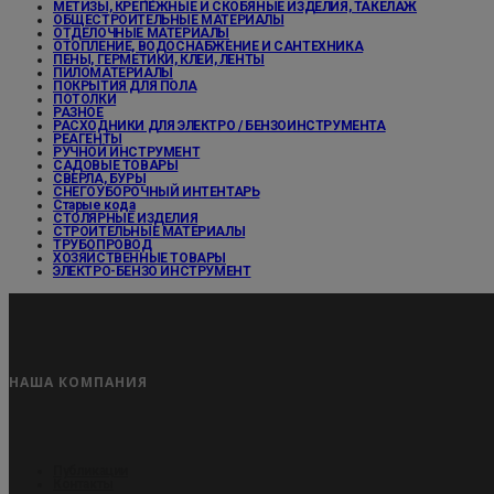
МЕТИЗЫ, КРЕПЕЖНЫЕ И СКОБЯНЫЕ ИЗДЕЛИЯ, ТАКЕЛАЖ
ОБЩЕСТРОИТЕЛЬНЫЕ МАТЕРИАЛЫ
ОТДЕЛОЧНЫЕ МАТЕРИАЛЫ
ОТОПЛЕНИЕ, ВОДОСНАБЖЕНИЕ И САНТЕХНИКА
ПЕНЫ, ГЕРМЕТИКИ, КЛЕИ, ЛЕНТЫ
ПИЛОМАТЕРИАЛЫ
ПОКРЫТИЯ ДЛЯ ПОЛА
ПОТОЛКИ
РАЗНОЕ
РАСХОДНИКИ ДЛЯ ЭЛЕКТРО / БЕНЗОИНСТРУМЕНТА
РЕАГЕНТЫ
РУЧНОЙ ИНСТРУМЕНТ
САДОВЫЕ ТОВАРЫ
СВЕРЛА, БУРЫ
СНЕГОУБОРОЧНЫЙ ИНТЕНТАРЬ
Старые кода
СТОЛЯРНЫЕ ИЗДЕЛИЯ
СТРОИТЕЛЬНЫЕ МАТЕРИАЛЫ
ТРУБОПРОВОД
ХОЗЯЙСТВЕННЫЕ ТОВАРЫ
ЭЛЕКТРО-БЕНЗО ИНСТРУМЕНТ
НАША КОМПАНИЯ
Публикации
Контакты