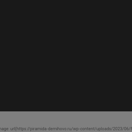
age: url(https://piramida-demihovo.ru/wp-content/uploads/2023/06/fo