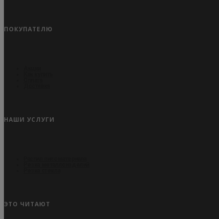
ПОКУПАТЕЛЮ
Акции
Как купить
Оплата
Доставка
НАШИ УСЛУГИ
Распил пиломатериала
Резка металлоизделий
Резка стекла
ЭТО ЧИТАЮТ