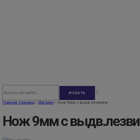
Главная страница
»
Магазин
»
Нож 9мм с выдв.лезвием
Нож 9мм с выдв.лезв