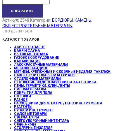
В КОРЗИНУ
Артикул:
2548
Категории:
БОРДЮРЫ, КАМЕНЬ
,
ОБЩЕСТРОИТЕЛЬНЫЕ МАТЕРИАЛЫ
ПОДЕЛИТЬСЯ
КАТАЛОГ ТОВАРОВ
АСБЕСТОЦЕМЕНТ
БАНЯ И САУНА
БЫТОВАЯ ТЕХНИКА
ГАЗОВОЕ ОБОРУДОВАНИЕ
КАНАЛИЗАЦИЯ
ЛАКОКРАСОЧНЫЕ МАТЕРИАЛЫ
МЕТАЛЛОСАЙДИНГ
МЕТИЗЫ, КРЕПЕЖНЫЕ И СКОБЯНЫЕ ИЗДЕЛИЯ, ТАКЕЛАЖ
ОБЩЕСТРОИТЕЛЬНЫЕ МАТЕРИАЛЫ
ОТДЕЛОЧНЫЕ МАТЕРИАЛЫ
ОТОПЛЕНИЕ, ВОДОСНАБЖЕНИЕ И САНТЕХНИКА
ПЕНЫ, ГЕРМЕТИКИ, КЛЕИ, ЛЕНТЫ
ПИЛОМАТЕРИАЛЫ
ПОКРЫТИЯ ДЛЯ ПОЛА
ПОТОЛКИ
РАЗНОЕ
РАСХОДНИКИ ДЛЯ ЭЛЕКТРО / БЕНЗОИНСТРУМЕНТА
РЕАГЕНТЫ
РУЧНОЙ ИНСТРУМЕНТ
САДОВЫЕ ТОВАРЫ
СВЕРЛА, БУРЫ
СНЕГОУБОРОЧНЫЙ ИНТЕНТАРЬ
Старые кода
СТОЛЯРНЫЕ ИЗДЕЛИЯ