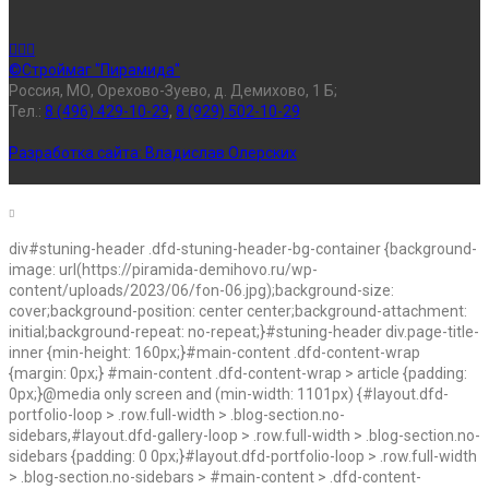
©Строймаг "Пирамида"
Россия, МО, Орехово-Зуево, д. Демихово, 1 Б;
Тел.:
8 (496) 429-10-29
,
8 (929) 502-10-29
Разработка сайта:
Владислав Олерских
div#stuning-header .dfd-stuning-header-bg-container {background-
image: url(https://piramida-demihovo.ru/wp-
content/uploads/2023/06/fon-06.jpg);background-size:
cover;background-position: center center;background-attachment:
initial;background-repeat: no-repeat;}#stuning-header div.page-title-
inner {min-height: 160px;}#main-content .dfd-content-wrap
{margin: 0px;} #main-content .dfd-content-wrap > article {padding:
0px;}@media only screen and (min-width: 1101px) {#layout.dfd-
portfolio-loop > .row.full-width > .blog-section.no-
sidebars,#layout.dfd-gallery-loop > .row.full-width > .blog-section.no-
sidebars {padding: 0 0px;}#layout.dfd-portfolio-loop > .row.full-width
> .blog-section.no-sidebars > #main-content > .dfd-content-