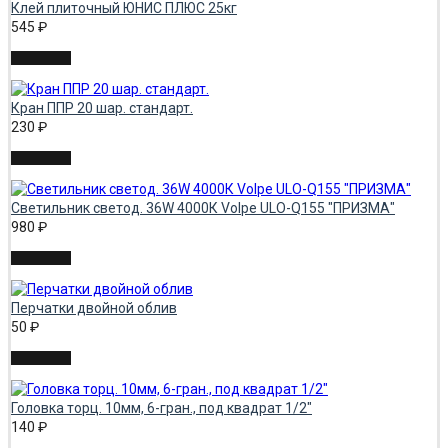
Клей плиточный ЮНИС ПЛЮС 25кг
545
₽
Кран ППР 20 шар. стандарт.
230
₽
Светильник светод. 36W 4000К Volpe ULО-Q155 "ПРИЗМА"
980
₽
Перчатки двойной облив
50
₽
Головка торц. 10мм, 6-гран., под квадрат 1/2"
140
₽