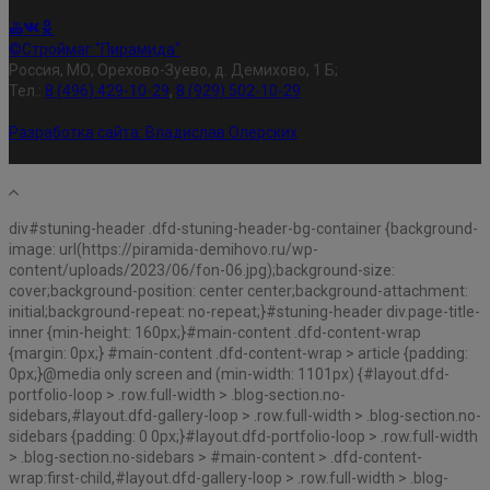
©Строймаг "Пирамида"
Россия, МО, Орехово-Зуево, д. Демихово, 1 Б;
Тел.:
8 (496) 429-10-29
,
8 (929) 502-10-29
Разработка сайта:
Владислав Олерских
div#stuning-header .dfd-stuning-header-bg-container {background-
image: url(https://piramida-demihovo.ru/wp-
content/uploads/2023/06/fon-06.jpg);background-size:
cover;background-position: center center;background-attachment:
initial;background-repeat: no-repeat;}#stuning-header div.page-title-
inner {min-height: 160px;}#main-content .dfd-content-wrap
{margin: 0px;} #main-content .dfd-content-wrap > article {padding:
0px;}@media only screen and (min-width: 1101px) {#layout.dfd-
portfolio-loop > .row.full-width > .blog-section.no-
sidebars,#layout.dfd-gallery-loop > .row.full-width > .blog-section.no-
sidebars {padding: 0 0px;}#layout.dfd-portfolio-loop > .row.full-width
> .blog-section.no-sidebars > #main-content > .dfd-content-
wrap:first-child,#layout.dfd-gallery-loop > .row.full-width > .blog-