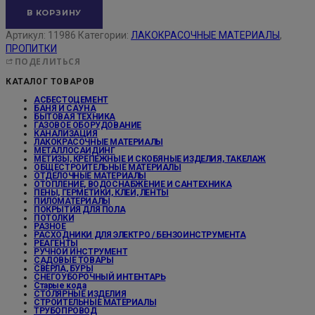
В КОРЗИНУ
Артикул:
11986
Категории:
ЛАКОКРАСОЧНЫЕ МАТЕРИАЛЫ
,
ПРОПИТКИ
ПОДЕЛИТЬСЯ
КАТАЛОГ ТОВАРОВ
АСБЕСТОЦЕМЕНТ
БАНЯ И САУНА
БЫТОВАЯ ТЕХНИКА
ГАЗОВОЕ ОБОРУДОВАНИЕ
КАНАЛИЗАЦИЯ
ЛАКОКРАСОЧНЫЕ МАТЕРИАЛЫ
МЕТАЛЛОСАЙДИНГ
МЕТИЗЫ, КРЕПЕЖНЫЕ И СКОБЯНЫЕ ИЗДЕЛИЯ, ТАКЕЛАЖ
ОБЩЕСТРОИТЕЛЬНЫЕ МАТЕРИАЛЫ
ОТДЕЛОЧНЫЕ МАТЕРИАЛЫ
ОТОПЛЕНИЕ, ВОДОСНАБЖЕНИЕ И САНТЕХНИКА
ПЕНЫ, ГЕРМЕТИКИ, КЛЕИ, ЛЕНТЫ
ПИЛОМАТЕРИАЛЫ
ПОКРЫТИЯ ДЛЯ ПОЛА
ПОТОЛКИ
РАЗНОЕ
РАСХОДНИКИ ДЛЯ ЭЛЕКТРО / БЕНЗОИНСТРУМЕНТА
РЕАГЕНТЫ
РУЧНОЙ ИНСТРУМЕНТ
САДОВЫЕ ТОВАРЫ
СВЕРЛА, БУРЫ
СНЕГОУБОРОЧНЫЙ ИНТЕНТАРЬ
Старые кода
СТОЛЯРНЫЕ ИЗДЕЛИЯ
СТРОИТЕЛЬНЫЕ МАТЕРИАЛЫ
ТРУБОПРОВОД