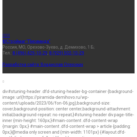
©Строймаг "Пирамида"
Россия, МО, Орехово-Зуево, д. Демихово, 1 Б;
Тел.:
8 (496) 429-10-29
,
8 (929) 502-10-29
Разработка сайта:
Владислав Олерских
div#stuning-header .dfd-stuning-header-bg-container {background-
image: url(https://piramida-demihovo.ru/wp-
content/uploads/2023/06/fon-06.jpg);background-size:
cover;background-position: center center;background-attachment:
initial;background-repeat: no-repeat;}#stuning-header div.page-title-
inner {min-height: 160px;}#main-content .dfd-content-wrap
{margin: 0px;} #main-content .dfd-content-wrap > article {padding:
0px;}@media only screen and (min-width: 1101px) {#layout.dfd-