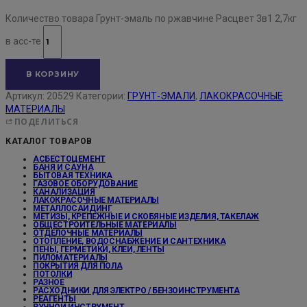
Количество товара Грунт-эмаль по ржавчине Расцвет 3в1 2,7кг
в асс-те
В КОРЗИНУ
Артикул:
20529
Категории:
ГРУНТ-ЭМАЛИ
,
ЛАКОКРАСОЧНЫЕ
МАТЕРИАЛЫ
ПОДЕЛИТЬСЯ
КАТАЛОГ ТОВАРОВ
АСБЕСТОЦЕМЕНТ
БАНЯ И САУНА
БЫТОВАЯ ТЕХНИКА
ГАЗОВОЕ ОБОРУДОВАНИЕ
КАНАЛИЗАЦИЯ
ЛАКОКРАСОЧНЫЕ МАТЕРИАЛЫ
МЕТАЛЛОСАЙДИНГ
МЕТИЗЫ, КРЕПЕЖНЫЕ И СКОБЯНЫЕ ИЗДЕЛИЯ, ТАКЕЛАЖ
ОБЩЕСТРОИТЕЛЬНЫЕ МАТЕРИАЛЫ
ОТДЕЛОЧНЫЕ МАТЕРИАЛЫ
ОТОПЛЕНИЕ, ВОДОСНАБЖЕНИЕ И САНТЕХНИКА
ПЕНЫ, ГЕРМЕТИКИ, КЛЕИ, ЛЕНТЫ
ПИЛОМАТЕРИАЛЫ
ПОКРЫТИЯ ДЛЯ ПОЛА
ПОТОЛКИ
РАЗНОЕ
РАСХОДНИКИ ДЛЯ ЭЛЕКТРО / БЕНЗОИНСТРУМЕНТА
РЕАГЕНТЫ