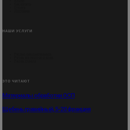
Акции
Как купить
Оплата
Доставка
НАШИ УСЛУГИ
Распил пиломатериала
Резка металлоизделий
Резка стекла
ЭТО ЧИТАЮТ
Материалы обработки ОСП
Щебень гравийный, 5-20 фракция