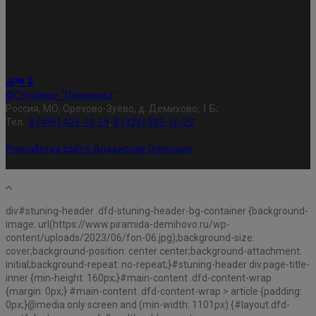
©Строймаг "Пирамида"
Россия, МО, Орехово-Зуево, д. Демихово, 1 Б;
Тел.:
8 (496) 429-10-29
,
8 (929) 502-10-29
Разработка сайта:
Владислав Олерских
div#stuning-header .dfd-stuning-header-bg-container {background-
image: url(https://www.piramida-demihovo.ru/wp-
content/uploads/2023/06/fon-06.jpg);background-size:
cover;background-position: center center;background-attachment:
initial;background-repeat: no-repeat;}#stuning-header div.page-title-
inner {min-height: 160px;}#main-content .dfd-content-wrap
{margin: 0px;} #main-content .dfd-content-wrap > article {padding:
0px;}@media only screen and (min-width: 1101px) {#layout.dfd-