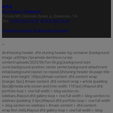
©Строймаг "Пирамида"
Россия, МО, Орехово-Зуево, д. Демихово, 1 Б;
Тел.:
8 (496) 429-10-29
,
8 (929) 502-10-29
Разработка сайта:
Владислав Олерских
div#stuning-header .dfd-stuning-header-bg-container {background-
image: url(https://piramida-demihovo.ru/wp-
content/uploads/2023/06/fon-06.jpg);background-size:
cover;background-position: center center;background-attachment:
initial;background-repeat: no-repeat;}#stuning-header div.page-title-
inner {min-height: 160px;}#main-content .dfd-content-wrap
{margin: 0px;} #main-content .dfd-content-wrap > article {padding:
0px;}@media only screen and (min-width: 1101px) {#layout.dfd-
portfolio-loop > .row.full-width > .blog-section.no-
sidebars,#layout.dfd-gallery-loop > .row.full-width > .blog-section.no-
sidebars {padding: 0 0px;}#layout.dfd-portfolio-loop > .row.full-width
> .blog-section.no-sidebars > #main-content > .dfd-content-
wrap:first-child,#layout.dfd-gallery-loop > .row.full-width > .blog-