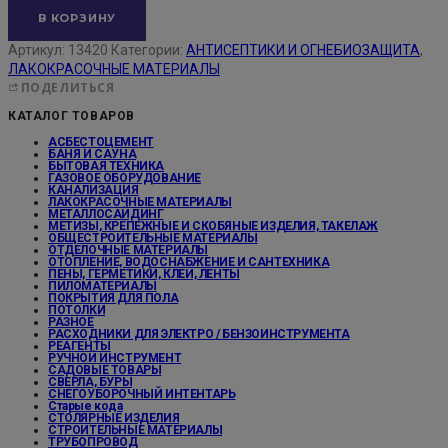
В КОРЗИНУ
Артикул:
13420
Категории:
АНТИСЕПТИКИ И ОГНЕБИОЗАЩИТА
,
ЛАКОКРАСОЧНЫЕ МАТЕРИАЛЫ
ПОДЕЛИТЬСЯ
КАТАЛОГ ТОВАРОВ
АСБЕСТОЦЕМЕНТ
БАНЯ И САУНА
БЫТОВАЯ ТЕХНИКА
ГАЗОВОЕ ОБОРУДОВАНИЕ
КАНАЛИЗАЦИЯ
ЛАКОКРАСОЧНЫЕ МАТЕРИАЛЫ
МЕТАЛЛОСАЙДИНГ
МЕТИЗЫ, КРЕПЕЖНЫЕ И СКОБЯНЫЕ ИЗДЕЛИЯ, ТАКЕЛАЖ
ОБЩЕСТРОИТЕЛЬНЫЕ МАТЕРИАЛЫ
ОТДЕЛОЧНЫЕ МАТЕРИАЛЫ
ОТОПЛЕНИЕ, ВОДОСНАБЖЕНИЕ И САНТЕХНИКА
ПЕНЫ, ГЕРМЕТИКИ, КЛЕИ, ЛЕНТЫ
ПИЛОМАТЕРИАЛЫ
ПОКРЫТИЯ ДЛЯ ПОЛА
ПОТОЛКИ
РАЗНОЕ
РАСХОДНИКИ ДЛЯ ЭЛЕКТРО / БЕНЗОИНСТРУМЕНТА
РЕАГЕНТЫ
РУЧНОЙ ИНСТРУМЕНТ
САДОВЫЕ ТОВАРЫ
СВЕРЛА, БУРЫ
СНЕГОУБОРОЧНЫЙ ИНТЕНТАРЬ
Старые кода
СТОЛЯРНЫЕ ИЗДЕЛИЯ
СТРОИТЕЛЬНЫЕ МАТЕРИАЛЫ
ТРУБОПРОВОД