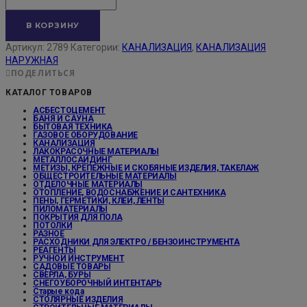
В КОРЗИНУ
Артикул:
2789
Категории:
КАНАЛИЗАЦИЯ
,
КАНАЛИЗАЦИЯ
НАРУЖНАЯ
ПОДЕЛИТЬСЯ
КАТАЛОГ ТОВАРОВ
АСБЕСТОЦЕМЕНТ
БАНЯ И САУНА
БЫТОВАЯ ТЕХНИКА
ГАЗОВОЕ ОБОРУДОВАНИЕ
КАНАЛИЗАЦИЯ
ЛАКОКРАСОЧНЫЕ МАТЕРИАЛЫ
МЕТАЛЛОСАЙДИНГ
МЕТИЗЫ, КРЕПЕЖНЫЕ И СКОБЯНЫЕ ИЗДЕЛИЯ, ТАКЕЛАЖ
ОБЩЕСТРОИТЕЛЬНЫЕ МАТЕРИАЛЫ
ОТДЕЛОЧНЫЕ МАТЕРИАЛЫ
ОТОПЛЕНИЕ, ВОДОСНАБЖЕНИЕ И САНТЕХНИКА
ПЕНЫ, ГЕРМЕТИКИ, КЛЕИ, ЛЕНТЫ
ПИЛОМАТЕРИАЛЫ
ПОКРЫТИЯ ДЛЯ ПОЛА
ПОТОЛКИ
РАЗНОЕ
РАСХОДНИКИ ДЛЯ ЭЛЕКТРО / БЕНЗОИНСТРУМЕНТА
РЕАГЕНТЫ
РУЧНОЙ ИНСТРУМЕНТ
САДОВЫЕ ТОВАРЫ
СВЕРЛА, БУРЫ
СНЕГОУБОРОЧНЫЙ ИНТЕНТАРЬ
Старые кода
СТОЛЯРНЫЕ ИЗДЕЛИЯ