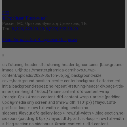
©Строймаг "Пирамида"
Россия, МО, Орехово-Зуево, д. Демихово, 1 Б;
Тел.:
8 (496) 429-10-29
,
8 (929) 502-10-29
Разработка сайта:
Владислав Олерских
div#stuning-header .dfd-stuning-header-bg-container {background-
image: url(https://master.piramida-demihovo.ru/wp-
content/uploads/2023/06/fon-06.jpg);background-size:
cover;background-position: center center;background-attachment:
initial;background-repeat: no-repeat;}#stuning-header div.page-title-
inner {min-height: 160px;}#main-content .dfd-content-wrap
{margin: 0px;} #main-content .dfd-content-wrap > article {padding:
0px;}@media only screen and (min-width: 1101px) {#layout.dfd-
portfolio-loop > .row.full-width > .blog-section.no-
sidebars,#layout.dfd-gallery-loop > .row.full-width > .blog-section.no-
sidebars {padding: 0 0px;}#layout.dfd-portfolio-loop > .row.full-width
> .blog-section.no-sidebars > #main-content > .dfd-content-