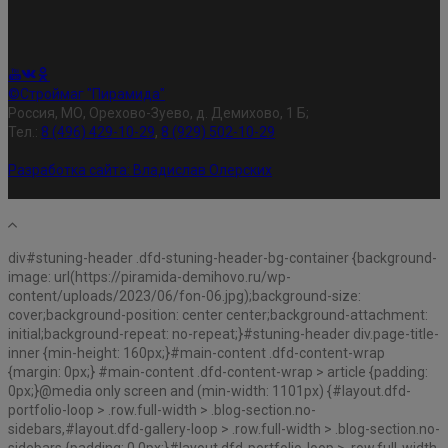
©Строймаг "Пирамида"
Россия, МО, Орехово-Зуево, д. Демихово, 1 Б;
Тел.:
8 (496) 429-10-29
,
8 (929) 502-10-29
Разработка сайта:
Владислав Олерских
div#stuning-header .dfd-stuning-header-bg-container {background-
image: url(https://piramida-demihovo.ru/wp-
content/uploads/2023/06/fon-06.jpg);background-size:
cover;background-position: center center;background-attachment:
initial;background-repeat: no-repeat;}#stuning-header div.page-title-
inner {min-height: 160px;}#main-content .dfd-content-wrap
{margin: 0px;} #main-content .dfd-content-wrap > article {padding:
0px;}@media only screen and (min-width: 1101px) {#layout.dfd-
portfolio-loop > .row.full-width > .blog-section.no-
sidebars,#layout.dfd-gallery-loop > .row.full-width > .blog-section.no-
sidebars {padding: 0 0px;}#layout.dfd-portfolio-loop > .row.full-width