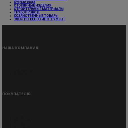
Старые кода
СТОЛЯРНЫЕ ИЗДЕЛИЯ
СТРОИТЕЛЬНЫЕ МАТЕРИАЛЫ
ТРУБОПРОВОД
ХОЗЯЙСТВЕННЫЕ ТОВАРЫ
ЭЛЕКТРО-БЕНЗО ИНСТРУМЕНТ
НАША КОМПАНИЯ
Публикации
Контакты
ПОКУПАТЕЛЮ
Акции
Как купить
Оплата
Доставка