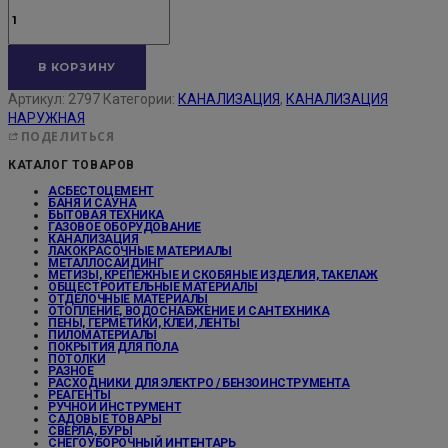
В КОРЗИНУ
Артикул:
2797
Категории:
КАНАЛИЗАЦИЯ
,
КАНАЛИЗАЦИЯ
НАРУЖНАЯ
ПОДЕЛИТЬСЯ
КАТАЛОГ ТОВАРОВ
АСБЕСТОЦЕМЕНТ
БАНЯ И САУНА
БЫТОВАЯ ТЕХНИКА
ГАЗОВОЕ ОБОРУДОВАНИЕ
КАНАЛИЗАЦИЯ
ЛАКОКРАСОЧНЫЕ МАТЕРИАЛЫ
МЕТАЛЛОСАЙДИНГ
МЕТИЗЫ, КРЕПЕЖНЫЕ И СКОБЯНЫЕ ИЗДЕЛИЯ, ТАКЕЛАЖ
ОБЩЕСТРОИТЕЛЬНЫЕ МАТЕРИАЛЫ
ОТДЕЛОЧНЫЕ МАТЕРИАЛЫ
ОТОПЛЕНИЕ, ВОДОСНАБЖЕНИЕ И САНТЕХНИКА
ПЕНЫ, ГЕРМЕТИКИ, КЛЕИ, ЛЕНТЫ
ПИЛОМАТЕРИАЛЫ
ПОКРЫТИЯ ДЛЯ ПОЛА
ПОТОЛКИ
РАЗНОЕ
РАСХОДНИКИ ДЛЯ ЭЛЕКТРО / БЕНЗОИНСТРУМЕНТА
РЕАГЕНТЫ
РУЧНОЙ ИНСТРУМЕНТ
САДОВЫЕ ТОВАРЫ
СВЕРЛА, БУРЫ
СНЕГОУБОРОЧНЫЙ ИНТЕНТАРЬ