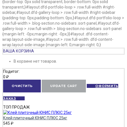
{border-top: 0px solid transparent; border-bottom: 0px solid
transparent;}#layout.dfd-portfolio-loop > .row.full-width #right-
sidebar,#layout.dfd-gallery-loop > .row.full-width #right-sidebar
{padding-top: 0px;padding-bottom: 0px;}#layout.dfd-portfolio-loop >
.row.full-width > .blog-section.no-sidebars .sort-panel,#layout.dfd-
gallery-loop > .row.full-width > .blog-section.no-sidebars .sort-panel
{margin-left: -0px;margin-right: -0px;}}#layout .dfd-content-
wrap.layout-side-image,#layout > .row.full-width .dfd-content-
wrap.layout-side-image {margin-left: 0;margin-right: 0;}
ВАША КОРЗИНА
В корзине нет товаров.
Подитог:
0
₽
ОЧИСТИТЬ
UPDATE CART
ОФОРМИТЬ
ЗАКАЗ
ТОП ПРОДАЖ
Клей плиточный ЮНИС ПЛЮС 25кг
545
₽