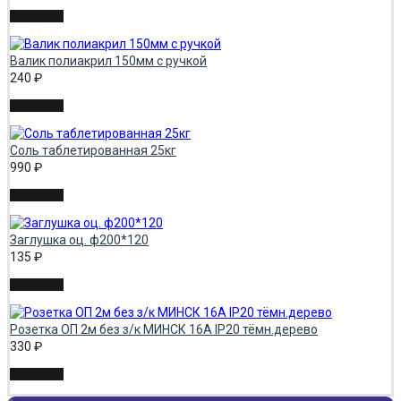
Валик полиакрил 150мм с ручкой
240
₽
Соль таблетированная 25кг
990
₽
Заглушка оц. ф200*120
135
₽
Розетка ОП 2м без з/к МИНСК 16А IP20 тёмн.дерево
330
₽