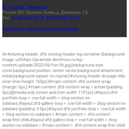
©Строймаг "Пирамида"
Россия, МО, Орехово-Зуево, д. Демихово, 1 Б;
Тел.:
8 (496) 429-10-29
,
8 (929) 502-10-29
Разработка сайта:
Владислав Олерских
div#stuning-header .dfd-stuning-header-bg-container {background-
image: url(https://piramida-demihovo.ru/wp-
content/uploads/2023/06/fon-06.jpg);background-size:
cover;background-position: center center;background-attachment:
initial;background-repeat: no-repeat;}#stuning-header div.page-title-
inner {min-height: 160px;}#main-content .dfd-content-wrap
{margin: 0px;} #main-content .dfd-content-wrap > article {padding:
0px;}@media only screen and (min-width: 1101px) {#layout.dfd-
portfolio-loop > .row.full-width > .blog-section.no-
sidebars,#layout.dfd-gallery-loop > .row.full-width > .blog-section.no-
sidebars {padding: 0 0px;}#layout.dfd-portfolio-loop > .row.full-width
> .blog-section.no-sidebars > #main-content > .dfd-content-
wrap:first-child,#layout.dfd-gallery-loop > .row.full-width > .blog-
section.no-sidebars > #main-content > .dfd-content-wrap:first-child