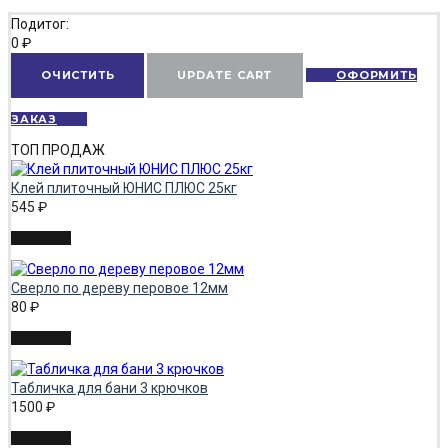
Подитог:
0
₽
ОЧИСТИТЬ
UPDATE CART
ОФОРМИТЬ
ЗАКАЗ
ТОП ПРОДАЖ
Клей плиточный ЮНИС ПЛЮС 25кг
545
₽
Сверло по дереву перовое 12мм
80
₽
Табличка для бани 3 крючков
1500
₽