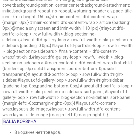
cover;background-position: center center;background-attachment:
initial;background-repeat: no-repeat;}#stuning-header div.page-title-
inner {min-height: 160px;}#main-content .dfd-content-wrap
{margin: 0px;} #main-content .dfd-content-wrap > article {padding:
0px;}@media only screen and (min-width: 1101px) {#layout.dfd-
portfolio-loop > .row.full-width > .blog-section.no-
sidebars,#layout.dfd-gallery-loop > .row.full-width > .blog-section.no-
sidebars {padding: 0 0px;}#layout.dfd-portfolio-loop > .row.full-width
> .blog-section.no-sidebars > #main-content > .dfd-content-
wrap:first-child,#layout.dfd-gallery-loop > .row.full-width > .blog-
section.no-sidebars > #main-content > .dfd-content-wrap:first-child
{border-top: 0px solid transparent; border-bottom: 0px solid
transparent;}#layout.dfd-portfolio-loop > .row.full-width #right-
sidebar,#layout.dfd-gallery-loop > .row.full-width #right-sidebar
{padding-top: 0px;padding-bottom: 0px;}#layout.dfd-portfolio-loop >
.row.full-width > .blog-section.no-sidebars .sort-panel,#layout.dfd-
gallery-loop > .row.full-width > .blog-section.no-sidebars .sort-panel
{margin-left: -0px;margin-right: -0px;}}#layout .dfd-content-
wrap.layout-side-image,#layout > .row.full-width .dfd-content-
wrap.layout-side-image {margin-left: 0;margin-right: 0;}
ВАША КОРЗИНА
В корзине нет товаров.