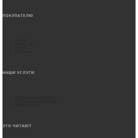
ПОКУПАТЕЛЮ
Акции
Как купить
Оплата
Доставка
НАШИ УСЛУГИ
Распил пиломатериала
Резка металлоизделий
Резка стекла
ЭТО ЧИТАЮТ