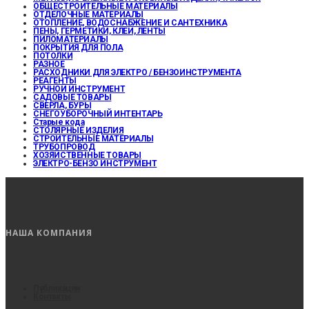
ОБЩЕСТРОИТЕЛЬНЫЕ МАТЕРИАЛЫ
ОТДЕЛОЧНЫЕ МАТЕРИАЛЫ
ОТОПЛЕНИЕ, ВОДОСНАБЖЕНИЕ И САНТЕХНИКА
ПЕНЫ, ГЕРМЕТИКИ, КЛЕИ, ЛЕНТЫ
ПИЛОМАТЕРИАЛЫ
ПОКРЫТИЯ ДЛЯ ПОЛА
ПОТОЛКИ
РАЗНОЕ
РАСХОДНИКИ ДЛЯ ЭЛЕКТРО / БЕНЗОИНСТРУМЕНТА
РЕАГЕНТЫ
РУЧНОЙ ИНСТРУМЕНТ
САДОВЫЕ ТОВАРЫ
СВЕРЛА, БУРЫ
СНЕГОУБОРОЧНЫЙ ИНТЕНТАРЬ
Старые кода
СТОЛЯРНЫЕ ИЗДЕЛИЯ
СТРОИТЕЛЬНЫЕ МАТЕРИАЛЫ
ТРУБОПРОВОД
ХОЗЯЙСТВЕННЫЕ ТОВАРЫ
ЭЛЕКТРО-БЕНЗО ИНСТРУМЕНТ
НАША КОМПАНИЯ
Публикации
Контакты