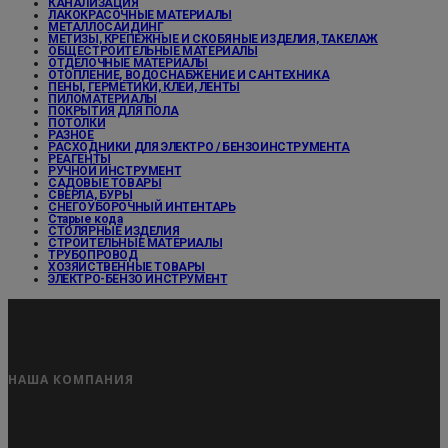
КАНАЛИЗАЦИЯ
ЛАКОКРАСОЧНЫЕ МАТЕРИАЛЫ
МЕТАЛЛОСАЙДИНГ
МЕТИЗЫ, КРЕПЕЖНЫЕ И СКОБЯНЫЕ ИЗДЕЛИЯ, ТАКЕЛАЖ
ОБЩЕСТРОИТЕЛЬНЫЕ МАТЕРИАЛЫ
ОТДЕЛОЧНЫЕ МАТЕРИАЛЫ
ОТОПЛЕНИЕ, ВОДОСНАБЖЕНИЕ И САНТЕХНИКА
ПЕНЫ, ГЕРМЕТИКИ, КЛЕИ, ЛЕНТЫ
ПИЛОМАТЕРИАЛЫ
ПОКРЫТИЯ ДЛЯ ПОЛА
ПОТОЛКИ
РАЗНОЕ
РАСХОДНИКИ ДЛЯ ЭЛЕКТРО / БЕНЗОИНСТРУМЕНТА
РЕАГЕНТЫ
РУЧНОЙ ИНСТРУМЕНТ
САДОВЫЕ ТОВАРЫ
СВЕРЛА, БУРЫ
СНЕГОУБОРОЧНЫЙ ИНТЕНТАРЬ
Старые кода
СТОЛЯРНЫЕ ИЗДЕЛИЯ
СТРОИТЕЛЬНЫЕ МАТЕРИАЛЫ
ТРУБОПРОВОД
ХОЗЯЙСТВЕННЫЕ ТОВАРЫ
ЭЛЕКТРО-БЕНЗО ИНСТРУМЕНТ
НАША КОМПАНИЯ