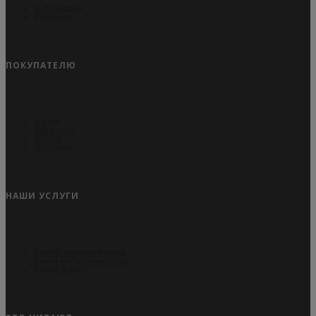
Публикации
Контакты
ПОКУПАТЕЛЮ
Акции
Как купить
Оплата
Доставка
НАШИ УСЛУГИ
Распил пиломатериала
Резка металлоизделий
Резка стекла