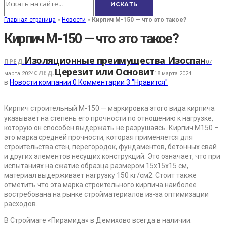
Главная страница
»
Новости
»
Кирпич М-150 — что это такое?
Кирпич М-150 — что это такое?
Изоляционные преимущества Изоспан
ПРЕД.
07
Церезит или Основит
СЛЕД.
марта 2024
18 марта 2024
в
Новости компании
0
Комментарии
3
"Нравится"
Кирпич строительный М-150 — маркировка этого вида кирпича
указывает на степень его прочности по отношению к нагрузке,
которую он способен выдержать не разрушаясь. Кирпич М150 –
это марка средней прочности, которая применяется для
строительства стен, перегородок, фундаментов, бетонных свай
и других элементов несущих конструкций. Это означает, что при
испытаниях на сжатие образца размером 15х15х15 см,
материал выдерживает нагрузку 150 кг/см2. Стоит также
отметить что эта марка строительного кирпича наиболее
востребована на рынке стройматериалов из-за оптимизации
расходов.
В Строймаге «Пирамида» в Демихово всегда в наличии: