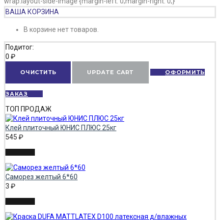
wrap.layout-side-image {margin-left: 0;margin-right: 0;}
ВАША КОРЗИНА
В корзине нет товаров.
Подитог:
0
₽
ОЧИСТИТЬ
UPDATE CART
ОФОРМИТЬ
ЗАКАЗ
ТОП ПРОДАЖ
Клей плиточный ЮНИС ПЛЮС 25кг
545
₽
Саморез желтый 6*60
3
₽