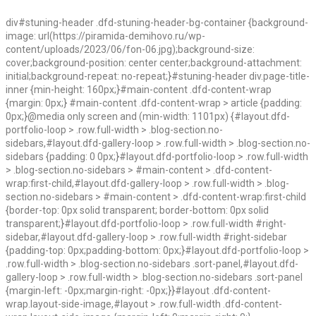
div#stuning-header .dfd-stuning-header-bg-container {background-
image: url(https://piramida-demihovo.ru/wp-
content/uploads/2023/06/fon-06.jpg);background-size:
cover;background-position: center center;background-attachment:
initial;background-repeat: no-repeat;}#stuning-header div.page-title-
inner {min-height: 160px;}#main-content .dfd-content-wrap
{margin: 0px;} #main-content .dfd-content-wrap > article {padding:
0px;}@media only screen and (min-width: 1101px) {#layout.dfd-
portfolio-loop > .row.full-width > .blog-section.no-
sidebars,#layout.dfd-gallery-loop > .row.full-width > .blog-section.no-
sidebars {padding: 0 0px;}#layout.dfd-portfolio-loop > .row.full-width
> .blog-section.no-sidebars > #main-content > .dfd-content-
wrap:first-child,#layout.dfd-gallery-loop > .row.full-width > .blog-
section.no-sidebars > #main-content > .dfd-content-wrap:first-child
{border-top: 0px solid transparent; border-bottom: 0px solid
transparent;}#layout.dfd-portfolio-loop > .row.full-width #right-
sidebar,#layout.dfd-gallery-loop > .row.full-width #right-sidebar
{padding-top: 0px;padding-bottom: 0px;}#layout.dfd-portfolio-loop >
.row.full-width > .blog-section.no-sidebars .sort-panel,#layout.dfd-
gallery-loop > .row.full-width > .blog-section.no-sidebars .sort-panel
{margin-left: -0px;margin-right: -0px;}}#layout .dfd-content-
wrap.layout-side-image,#layout > .row.full-width .dfd-content-